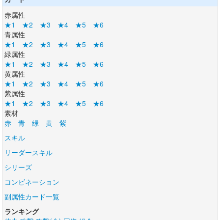
赤属性
★1
★2
★3
★4
★5
★6
青属性
★1
★2
★3
★4
★5
★6
緑属性
★1
★2
★3
★4
★5
★6
黄属性
★1
★2
★3
★4
★5
★6
紫属性
★1
★2
★3
★4
★5
★6
素材
赤
青
緑
黄
紫
スキル
リーダースキル
シリーズ
コンビネーション
副属性カード一覧
ランキング