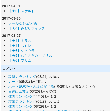
2017-04-01
【★6】スケルド
2017-03-30
クールなシェゾ(仮)
【★6】みどりウィッチ
2017-03-27
【★4】ミラス
【★4】スミレ
【★6】シャウラ
【★5】むらさきカップリス
【★6】プリム
コメント
攻撃力ランキング
(08/24) by lazy
カード
(05/23) by Tiffany
ハートBOXを○○ぷよに変える
(10/28) by ☆魔女さくら☆
☼造山工業☼
(03/20) by ぞの君
体力ランキング
(11/15) by １２
攻撃力ランキング
(08/29) by １２
体力ランキング
(08/29) by １２
使えるカード、いらないカード教えてください
(03/19) by さくc