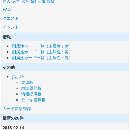
体力
攻撃
攻撃(全)
回復
総合
FAQ
クエスト
イベント
情報
副属性カード一覧（主属性：紫）
副属性カード一覧（主属性：黄）
副属性カード一覧（主属性：青）
その他
掲示板
要望板
雑談質問板
情報提供板
デッキ投稿板
カード新規登録
最新の20件
2018-02-14