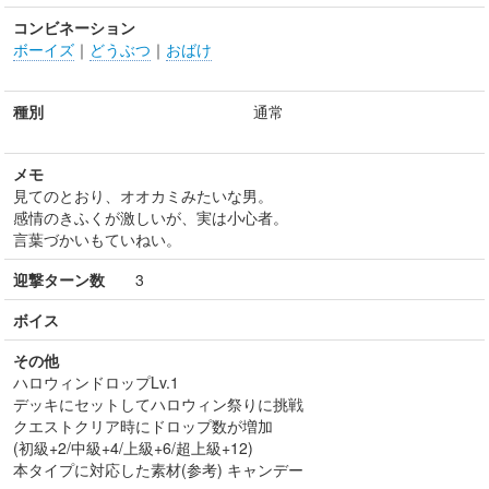
コンビネーション
ボーイズ
｜
どうぶつ
｜
おばけ
種別
通常
メモ
見てのとおり、オオカミみたいな男。
感情のきふくが激しいが、実は小心者。
言葉づかいもていねい。
迎撃ターン数
3
ボイス
その他
ハロウィンドロップLv.1
デッキにセットしてハロウィン祭りに挑戦
クエストクリア時にドロップ数が増加
(初級+2/中級+4/上級+6/超上級+12)
本タイプに対応した素材(参考) キャンデー