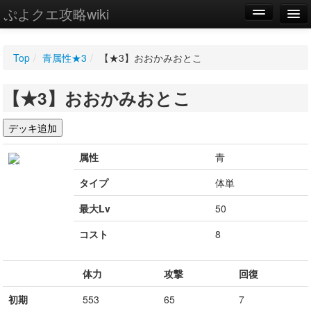
ぷよクエ攻略wiki
編集
Top
/
青属性★3
/
【★3】おおかみおとこ
新規
【★3】おおかみおとこ
WIKI
設定
属性
青
タイプ
体単
最大Lv
50
コスト
8
体力
攻撃
回復
初期
553
65
7