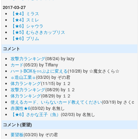
2017-03-27
【★4】ミラス
【★4】スミレ
【★6】シャウラ
【★5】むらさきカップリス
【★6】プリム
コメント
攻撃力ランキング
(08/24) by lazy
カード
(05/23) by Tiffany
ハートBOXを○○ぷよに変える
(10/28) by ☆魔女さくら☆
☼造山工業☼
(03/20) by ぞの君
体力ランキング
(11/15) by １２
攻撃力ランキング
(08/29) by １２
体力ランキング
(08/29) by １２
使えるカード、いらないカード教えてください
(03/19) by さくc
赤属性★6
(03/02) by 名無し
【★6】さかな王子（魚）
(02/03) by 名無し
コメント(要望)
要望板
(03/20) by ぞの君