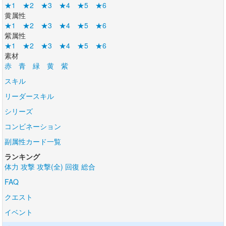
★1
★2
★3
★4
★5
★6
黄属性
★1
★2
★3
★4
★5
★6
紫属性
★1
★2
★3
★4
★5
★6
素材
赤
青
緑
黄
紫
スキル
リーダースキル
シリーズ
コンビネーション
副属性カード一覧
ランキング
体力
攻撃
攻撃(全)
回復
総合
FAQ
クエスト
イベント