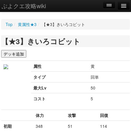
ぷよクエ攻略wiki
編集
Top
/
黄属性★3
/
【★3】きいろコビット
新規
【★3】きいろコビット
WIKI
設定
属性
黄
タイプ
回単
最大Lv
50
コスト
5
体力
攻撃
回復
初期
348
51
114