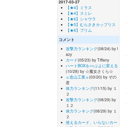
2017-03-27
【★4】ミラス
【★4】スミレ
【★6】シャウラ
【★5】むらさきカップリス
【★6】プリム
コメント
攻撃力ランキング
(08/24) by l
azy
カード
(05/23) by Tiffany
ハートBOXを○○ぷよに変える
(10/28) by ☆魔女さくら☆
☼造山工業☼
(03/20) by ぞの
君
体力ランキング
(11/15) by １
２
攻撃力ランキング
(08/29) by
１２
体力ランキング
(08/29) by １
２
使えるカード、いらないカー