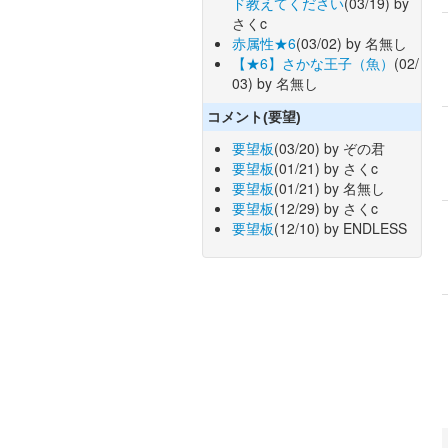
ド教えてください
(03/19) by
さくc
赤属性★6
(03/02) by 名無し
【★6】さかな王子（魚）
(02/
03) by 名無し
コメント(要望)
要望板
(03/20) by ぞの君
要望板
(01/21) by さくc
要望板
(01/21) by 名無し
要望板
(12/29) by さくc
要望板
(12/10) by ENDLESS