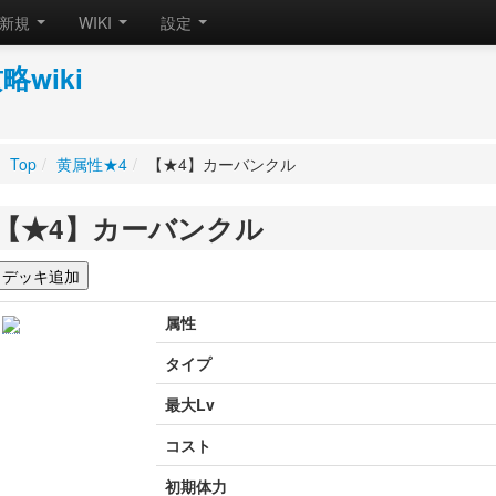
新規
WIKI
設定
wiki
Top
/
黄属性★4
/
【★4】カーバンクル
【★4】カーバンクル
属性
タイプ
最大Lv
コスト
初期体力