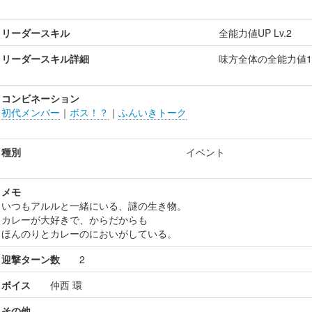
リーダースキル
全能力値UP Lv.2
リーダースキル詳細
味方全体の全能力値1
コンビネーション
初代メンバー
｜
ボス！？
｜
ふんいきトーク
種別
イベント
メモ
いつもアルルと一緒にいる、謎の生き物。
カレーが大好きで、からだからも
ほんのりとカレーのにおいがしている。
迎撃ターン数
2
ボイス
仲西 環
その他