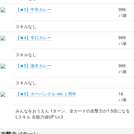
【★3】中辛カレー
999
バ単
スキルなし
【★4】辛口カレー
999
バ単
スキルなし
【★5】激辛カレー
999
バ単
スキルなし
【★5】カーバンクル ver.１周年
16
バ単
みんなをおうえん 1ターン、全カードの攻撃力が1.5倍になる
Lスキル 全能力値UP Lv.3
攻撃力パターン