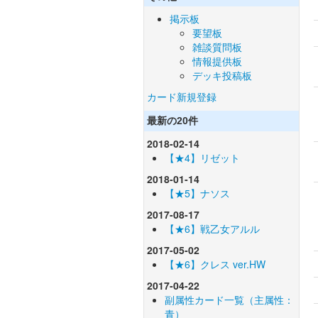
掲示板
要望板
雑談質問板
情報提供板
デッキ投稿板
カード新規登録
最新の20件
2018-02-14
【★4】リゼット
2018-01-14
【★5】ナソス
2017-08-17
【★6】戦乙女アルル
2017-05-02
【★6】クレス ver.HW
2017-04-22
副属性カード一覧（主属性：
青）