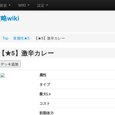
新規
WIKI
設定
wiki
Top
/
黄属性★5
/
【★5】激辛カレー
【★5】激辛カレー
属性
タイプ
最大Lv
コスト
初期体力