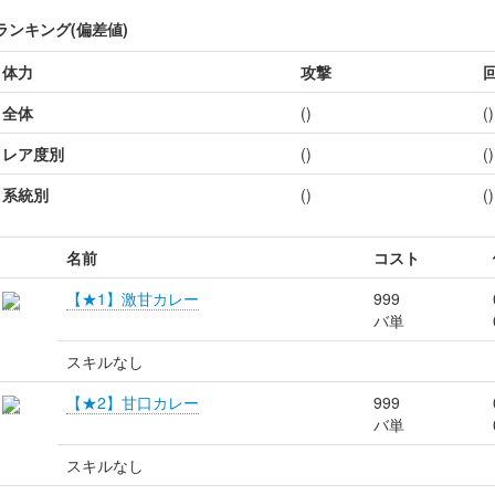
ランキング(偏差値)
体力
攻撃
全体
()
()
レア度別
()
()
系統別
()
()
名前
コスト
【★1】激甘カレー
999
バ単
スキルなし
【★2】甘口カレー
999
バ単
スキルなし