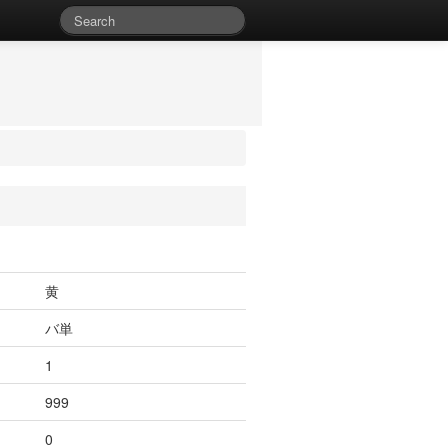
黄
バ単
1
999
0