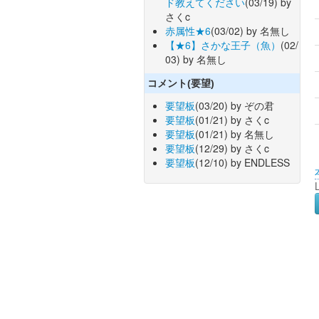
ド教えてください
(03/19) by
さくc
赤属性★6
(03/02) by 名無し
【★6】さかな王子（魚）
(02/
03) by 名無し
コメント(要望)
要望板
(03/20) by ぞの君
要望板
(01/21) by さくc
要望板
(01/21) by 名無し
要望板
(12/29) by さくc
要望板
(12/10) by ENDLESS