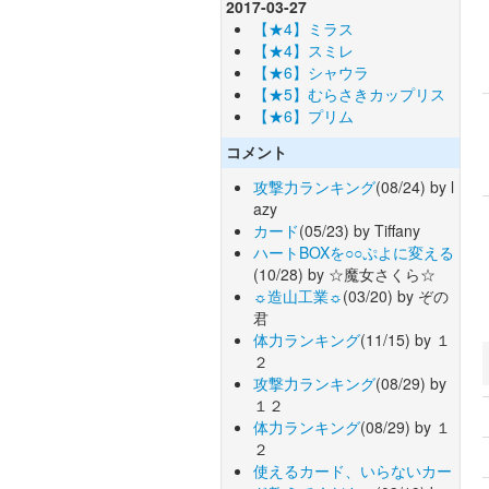
2017-03-27
【★4】ミラス
【★4】スミレ
【★6】シャウラ
【★5】むらさきカップリス
【★6】プリム
コメント
攻撃力ランキング
(08/24) by l
azy
カード
(05/23) by Tiffany
ハートBOXを○○ぷよに変える
(10/28) by ☆魔女さくら☆
☼造山工業☼
(03/20) by ぞの
君
体力ランキング
(11/15) by １
２
攻撃力ランキング
(08/29) by
１２
体力ランキング
(08/29) by １
２
使えるカード、いらないカー