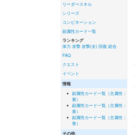
リーダースキル
シリーズ
コンビネーション
副属性カード一覧
ランキング
体力
攻撃
攻撃(全)
回復
総合
FAQ
クエスト
イベント
情報
副属性カード一覧（主属性：
紫）
副属性カード一覧（主属性：
黄）
副属性カード一覧（主属性：
青）
その他