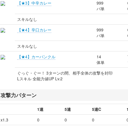
【★3】中辛カレー
999
バ単
スキルなし
【★4】辛口カレー
999
バ単
スキルなし
【★4】カーバンクル
14
体単
ぐっぐ・ぐー！ 3ターンの間、相手全体の攻撃を封印
Lスキル 全能力値UP Lv.2
攻撃力パターン
1連
5連
5連C
x1.3
0
0
0