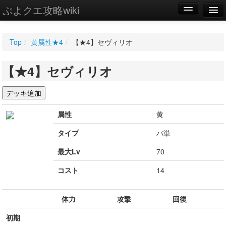
ぷよクエ攻略wiki
編集
Top
/
黄属性★4
/
【★4】セヴィリオ
新規
【★4】セヴィリオ
WIKI
設定
属性
黄
タイプ
バ単
最大Lv
70
コスト
14
体力
攻撃
回復
初期