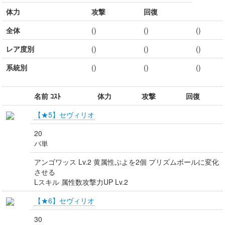
体力
攻撃
回復
全体
()
()
()
レア度別
()
()
()
系統別
()
()
()
名前 ｺｽﾄ
体力
攻撃
回復
【★5】セヴィリオ
20
バ単
アンゴワッス Lv.2 黄属性ぷよを2個 プリズムボールに変化
させる
Lスキル 属性数攻撃力UP Lv.2
【★6】セヴィリオ
30