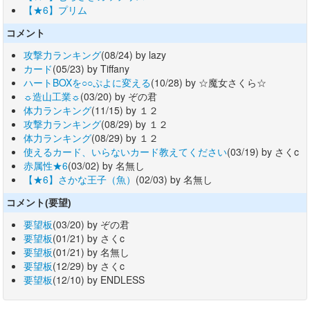
【★6】プリム
コメント
攻撃力ランキング
(08/24) by lazy
カード
(05/23) by Tiffany
ハートBOXを○○ぷよに変える
(10/28) by ☆魔女さくら☆
☼造山工業☼
(03/20) by ぞの君
体力ランキング
(11/15) by １２
攻撃力ランキング
(08/29) by １２
体力ランキング
(08/29) by １２
使えるカード、いらないカード教えてください
(03/19) by さくc
赤属性★6
(03/02) by 名無し
【★6】さかな王子（魚）
(02/03) by 名無し
コメント(要望)
要望板
(03/20) by ぞの君
要望板
(01/21) by さくc
要望板
(01/21) by 名無し
要望板
(12/29) by さくc
要望板
(12/10) by ENDLESS