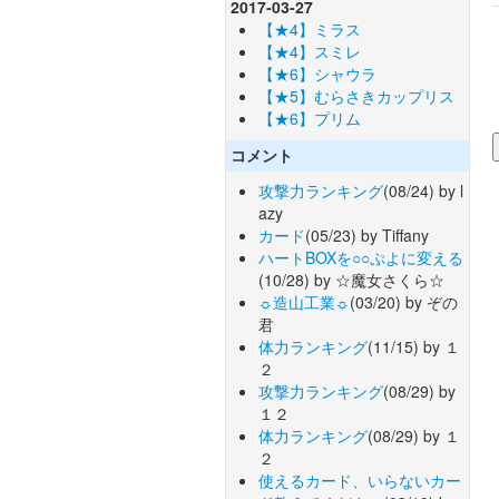
2017-03-27
【★4】ミラス
【★4】スミレ
【★6】シャウラ
【★5】むらさきカップリス
【★6】プリム
コメント
攻撃力ランキング
(08/24) by l
azy
カード
(05/23) by Tiffany
ハートBOXを○○ぷよに変える
(10/28) by ☆魔女さくら☆
☼造山工業☼
(03/20) by ぞの
君
体力ランキング
(11/15) by １
２
攻撃力ランキング
(08/29) by
１２
体力ランキング
(08/29) by １
２
使えるカード、いらないカー