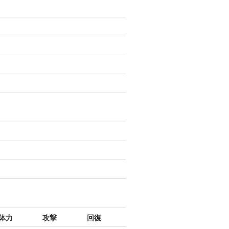
体力
攻撃
回復