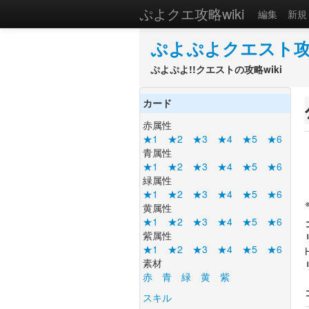
ぷよクエ攻略wiki
編集
新
ぷよぷよクエスト攻略
ぷよぷよ!!クエストの攻略wiki
カード
赤属性
★1
★2
★3
★4
★5
★6
青属性
★1
★2
★3
★4
★5
★6
緑属性
★1
★2
★3
★4
★5
★6
黄属性
★1
★2
★3
★4
★5
★6
紫属性
★1
★2
★3
★4
★5
★6
素材
赤
青
緑
黄
紫
スキル