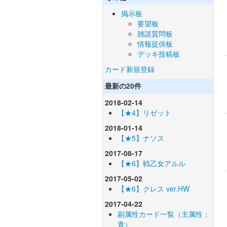
掲示板
要望板
雑談質問板
情報提供板
デッキ投稿板
カード新規登録
最新の20件
2018-02-14
【★4】リゼット
2018-01-14
【★5】ナソス
2017-08-17
【★6】戦乙女アルル
2017-05-02
【★6】クレス ver.HW
2017-04-22
副属性カード一覧（主属性：
青）