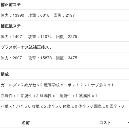
補正前ステ
体力：
13990
攻撃：
6818
回復：
2197
補正後ステ
体力：
14071
攻撃：
11074
回復：
2275
プラスボーナス込補正後ステ
体力：
20071
攻撃：
15873
回復：
3475
構成
ガールズｘ6 めがねｘ2 魔導学校ｘ1 ボス！？ｘ1 ナゾ多きｘ1
赤属性ｘ
1
青属性ｘ
2
緑属性ｘ
1
黄属性ｘ
1
紫属性ｘ
1
バ単ｘ
1
バ全ｘ
0
攻単ｘ
5
攻全ｘ
0
体単ｘ
0
体全ｘ
0
回単ｘ
0
回全ｘ
0
名前
コスト