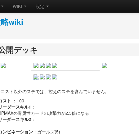
規
WIKI
設定
wiki
公開デッキ
※コスト以外のステでは、控えのステを含んでいません。
コスト
：
100
リーダースキル1
：
HPMAXの青属性カードの攻撃力が2.5倍になる
リーダースキル2
：
コンビネーション
：
ガールズ(5)