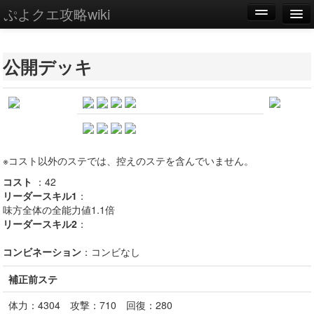
ぷよクエ攻略wiki
編集
公開デッキ
新規
WIKI
設定
※コスト以外のステでは、控えのステを含んでいません。
コスト
：
42
リーダースキル1
：
味方全体の全能力値1.1倍
リーダースキル2
：
コンビネーション
：
コンビなし
補正前ステ
体力：
4304
攻撃：
710
回復：
280