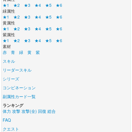
★1
★2
★3
★4
★5
★6
緑属性
★1
★2
★3
★4
★5
★6
黄属性
★1
★2
★3
★4
★5
★6
紫属性
★1
★2
★3
★4
★5
★6
素材
赤
青
緑
黄
紫
スキル
リーダースキル
シリーズ
コンビネーション
副属性カード一覧
ランキング
体力
攻撃
攻撃(全)
回復
総合
FAQ
クエスト