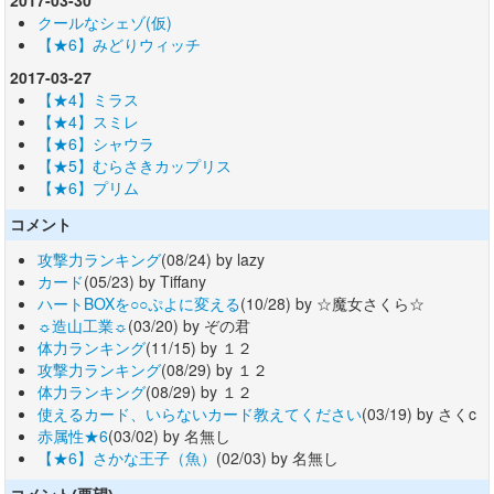
クールなシェゾ(仮)
【★6】みどりウィッチ
2017-03-27
【★4】ミラス
【★4】スミレ
【★6】シャウラ
【★5】むらさきカップリス
【★6】プリム
コメント
攻撃力ランキング
(08/24) by lazy
カード
(05/23) by Tiffany
ハートBOXを○○ぷよに変える
(10/28) by ☆魔女さくら☆
☼造山工業☼
(03/20) by ぞの君
体力ランキング
(11/15) by １２
攻撃力ランキング
(08/29) by １２
体力ランキング
(08/29) by １２
使えるカード、いらないカード教えてください
(03/19) by さくc
赤属性★6
(03/02) by 名無し
【★6】さかな王子（魚）
(02/03) by 名無し