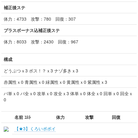
補正後ステ
体力：
4733
攻撃：
780
回復：
307
プラスボーナス込補正後ステ
体力：
8033
攻撃：
2430
回復：
967
構成
どうぶつｘ3 ボス！？ｘ3 ナゾ多きｘ3
赤属性ｘ
0
青属性ｘ
0
緑属性ｘ
0
黄属性ｘ
0
紫属性ｘ
3
バ単ｘ
0
バ全ｘ
0
攻単ｘ
0
攻全ｘ
3
体単ｘ
0
体全ｘ
0
回単ｘ
0
回全ｘ
0
名前 ｺｽﾄ
体力
攻撃
回復
【★3】くろいポポイ