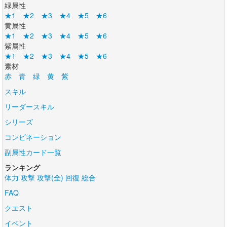
緑属性
★1
★2
★3
★4
★5
★6
黄属性
★1
★2
★3
★4
★5
★6
紫属性
★1
★2
★3
★4
★5
★6
素材
赤
青
緑
黄
紫
スキル
リーダースキル
シリーズ
コンビネーション
副属性カード一覧
ランキング
体力
攻撃
攻撃(全)
回復
総合
FAQ
クエスト
イベント