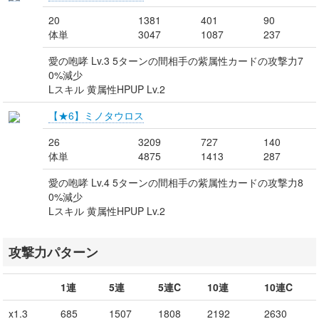
20
1381
401
90
体単
3047
1087
237
愛の咆哮 Lv.3 5ターンの間相手の紫属性カードの攻撃力7
0%減少
Lスキル 黄属性HPUP Lv.2
【★6】ミノタウロス
26
3209
727
140
体単
4875
1413
287
愛の咆哮 Lv.4 5ターンの間相手の紫属性カードの攻撃力8
0%減少
Lスキル 黄属性HPUP Lv.2
攻撃力パターン
1連
5連
5連C
10連
10連C
x1.3
685
1507
1808
2192
2630