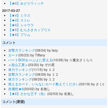
【★6】みどりウィッチ
2017-03-27
【★4】ミラス
【★4】スミレ
【★6】シャウラ
【★5】むらさきカップリス
【★6】プリム
コメント
攻撃力ランキング
(08/24) by lazy
カード
(05/23) by Tiffany
ハートBOXを○○ぷよに変える
(10/28) by ☆魔女さくら☆
☼造山工業☼
(03/20) by ぞの君
体力ランキング
(11/15) by １２
攻撃力ランキング
(08/29) by １２
体力ランキング
(08/29) by １２
使えるカード、いらないカード教えてください
(03/19) by さくc
赤属性★6
(03/02) by 名無し
【★6】さかな王子（魚）
(02/03) by 名無し
コメント(要望)