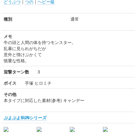
どうぶつ
｜
つの
｜
ヘビー級
種別
通常
メモ
牛の頭と人間の体を持つモンスター。
乱暴に見られがちだが
意外と情けぶかくて
慎重な性格。
迎撃ターン数
3
ボイス
手塚 ヒロミチ
その他
本タイプに対応した素材(参考) キャンデー
ぷよぷよSUNシリーズ