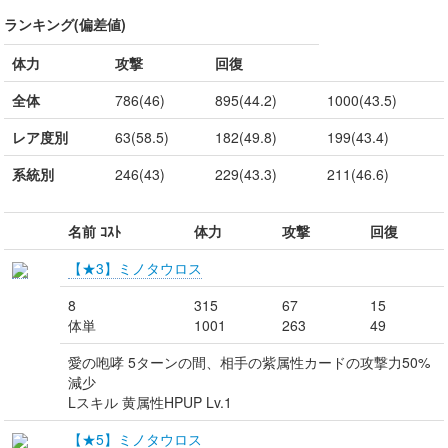
ランキング(偏差値)
体力
攻撃
回復
全体
786(46)
895(44.2)
1000(43.5)
レア度別
63(58.5)
182(49.8)
199(43.4)
系統別
246(43)
229(43.3)
211(46.6)
名前 ｺｽﾄ
体力
攻撃
回復
【★3】ミノタウロス
8
315
67
15
体単
1001
263
49
愛の咆哮 5ターンの間、相手の紫属性カードの攻撃力50%
減少
Lスキル 黄属性HPUP Lv.1
【★5】ミノタウロス