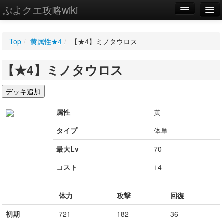
ぷよクエ攻略wiki
編集
Top
/
黄属性★4
/
【★4】ミノタウロス
新規
【★4】ミノタウロス
WIKI
設定
属性
黄
タイプ
体単
最大Lv
70
コスト
14
体力
攻撃
回復
初期
721
182
36