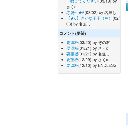
ド教えてください
(03/19) by
さくc
赤属性★6
(03/02) by 名無し
【★6】さかな王子（魚）
(02/
03) by 名無し
コメント(要望)
要望板
(03/20) by ぞの君
要望板
(01/21) by さくc
要望板
(01/21) by 名無し
要望板
(12/29) by さくc
要望板
(12/10) by ENDLESS