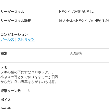
リーダースキル
HPタイプ攻撃力UP Lv.1
リーダースキル詳細
味方全体のHPタイプのHPが1.
コンビネーション
ガールズ
｜
スピリッツ
種別
AC連携
メモ
フキの葉の下にすむコロボックル。
小ぶりの弓と矢で狩りをするのが日課。
からだに良い野草をさがすのも得意。
迎撃ターン数
3
ボイス
その他