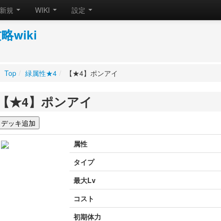
新規
WIKI
設定
wiki
Top
/
緑属性★4
/
【★4】ポンアイ
【★4】ポンアイ
属性
タイプ
最大Lv
コスト
初期体力