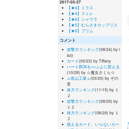
2017-03-27
【★4】ミラス
【★4】スミレ
【★6】シャウラ
【★5】むらさきカップリス
【★6】プリム
コメント
攻撃力ランキング
(08/24) by l
azy
カード
(05/23) by Tiffany
ハートBOXを○○ぷよに変える
(10/28) by ☆魔女さくら☆
☼造山工業☼
(03/20) by ぞの
君
体力ランキング
(11/15) by １
２
攻撃力ランキング
(08/29) by
１２
体力ランキング
(08/29) by １
２
使えるカード、いらないカー