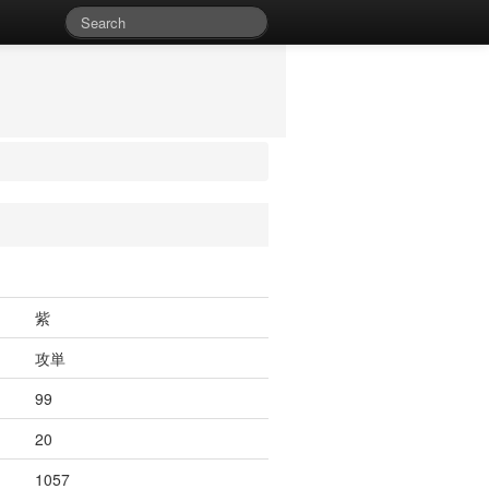
紫
攻単
99
20
1057