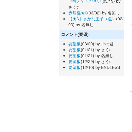
ド教えてください
(03/19) by
さくc
赤属性★6
(03/02) by 名無し
【★6】さかな王子（魚）
(02/
03) by 名無し
コメント(要望)
要望板
(03/20) by ぞの君
要望板
(01/21) by さくc
要望板
(01/21) by 名無し
要望板
(12/29) by さくc
要望板
(12/10) by ENDLESS