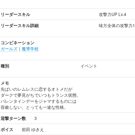
リーダースキル
攻撃力UP Lv.4
リーダースキル詳細
味方全体の攻撃力1
コンビネーション
ガールズ
｜
魔導学校
種別
イベント
メモ
先ぱいのレムレスに恋するオトメだが
ダークで夢見がちでいつもトランス状態。
バレンタインデーをジャマするものには
容赦しない、とっても一途な性格。
迎撃ターン数
3
ボイス
前田 ゆきえ