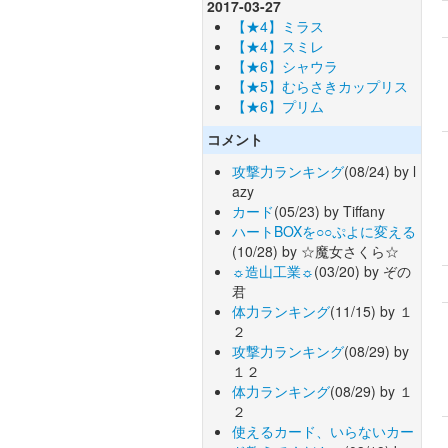
2017-03-27
【★4】ミラス
【★4】スミレ
【★6】シャウラ
【★5】むらさきカップリス
【★6】プリム
コメント
攻撃力ランキング
(08/24) by l
azy
カード
(05/23) by Tiffany
ハートBOXを○○ぷよに変える
(10/28) by ☆魔女さくら☆
☼造山工業☼
(03/20) by ぞの
君
体力ランキング
(11/15) by １
２
攻撃力ランキング
(08/29) by
１２
体力ランキング
(08/29) by １
２
使えるカード、いらないカー