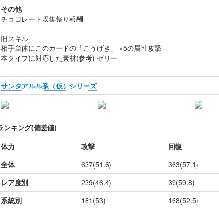
その他
チョコレート収集祭り報酬
旧スキル
相手単体にこのカードの「こうげき」 ×5の属性攻撃
本タイプに対応した素材(参考) ゼリー
サンタアルル系（仮）シリーズ
ランキング(偏差値)
体力
攻撃
回復
全体
637(51.6)
363(57.1)
レア度別
239(46.4)
39(59.8)
系統別
181(53)
168(52.5)