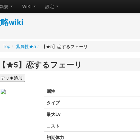
新規
WIKI
設定
wiki
Top
/
紫属性★5
/
【★5】恋するフェーリ
【★5】恋するフェーリ
属性
タイプ
最大Lv
コスト
初期体力