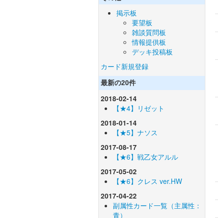
掲示板
要望板
雑談質問板
情報提供板
デッキ投稿板
カード新規登録
最新の20件
2018-02-14
【★4】リゼット
2018-01-14
【★5】ナソス
2017-08-17
【★6】戦乙女アルル
2017-05-02
【★6】クレス ver.HW
2017-04-22
副属性カード一覧（主属性：
青）