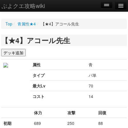
ぷよクエ攻略wiki
編集
Top
/
青属性★4
/
【★4】アコール先生
新規
【★4】アコール先生
WIKI
設定
属性
青
タイプ
バ単
最大Lv
70
コスト
14
体力
攻撃
回復
初期
689
250
88