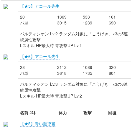
【★5】アコール先生
20
1369
533
161
バ単
3015
1239
690
パルティシオン Lv.2 ランダム対象に「こうげき」×3の5連
続属性攻撃
Lスキル HP最大時 青攻撃UP Lv.1
【★6】アコール先生
28
2112
1089
320
バ単
3618
1735
804
パルティシオン Lv.3 ランダム対象に「こうげき」×3の6連
続属性攻撃
Lスキル HP最大時 青攻撃UP Lv.2
名前 ｺｽﾄ
体力
攻撃
回復
【★5】青い魔導書