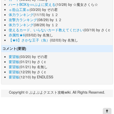
ハートBOXを○○ぷよに変える
(10/28) by ☆魔女さくら☆
☼造山工業☼
(03/20) by ぞの君
体力ランキング
(11/15) by １２
攻撃力ランキング
(08/29) by １２
体力ランキング
(08/29) by １２
使えるカード、いらないカード教えてください
(03/19) by さくc
赤属性★6
(03/02) by 名無し
【★6】さかな王子（魚）
(02/03) by 名無し
コメント(要望)
要望板
(03/20) by ぞの君
要望板
(01/21) by さくc
要望板
(01/21) by 名無し
要望板
(12/29) by さくc
要望板
(12/10) by ENDLESS
Copyright © ぷよぷよクエスト攻略wiki. All Rights Reserved.