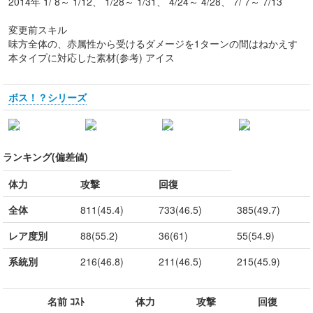
2014年 1/ 8～ 1/12、 1/28～ 1/31、 4/24～ 4/28、 7/ 7～ 7/13
変更前スキル
味方全体の、赤属性から受けるダメージを1ターンの間はねかえす
本タイプに対応した素材(参考) アイス
ボス！？シリーズ
ランキング(偏差値)
体力
攻撃
回復
全体
811(45.4)
733(46.5)
385(49.7)
レア度別
88(55.2)
36(61)
55(54.9)
系統別
216(46.8)
211(46.5)
215(45.9)
名前 ｺｽﾄ
体力
攻撃
回復