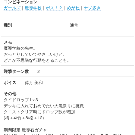
コンビネーション
ガールズ
｜
魔導学校
｜
ボス！？
｜
めがね
｜
ナゾ多き
種別
通常
メモ
魔導学校の先生。
おっとりしていてやさしいけど、
どこか不思議な行動をとることも。
迎撃ターン数
2
ボイス
倖月 美和
その他
タイドロップ Lv.3
デッキに入れておめでたい大漁祭りに挑戦
クエストクリア時にドロップ数が増加
(梅＋4/竹＋8/松＋12)
期間限定 魔導石ガチャ