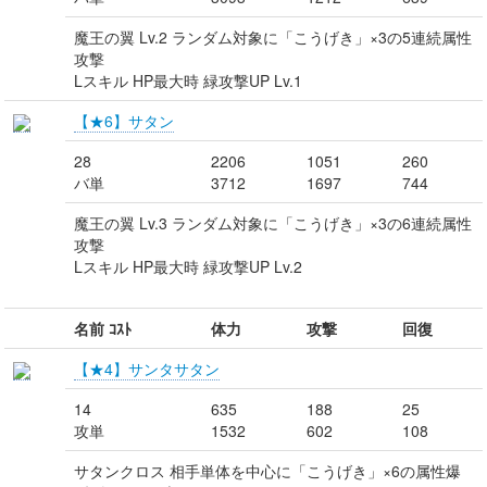
魔王の翼 Lv.2 ランダム対象に「こうげき」×3の5連続属性
攻撃
Lスキル HP最大時 緑攻撃UP Lv.1
【★6】サタン
28
2206
1051
260
バ単
3712
1697
744
魔王の翼 Lv.3 ランダム対象に「こうげき」×3の6連続属性
攻撃
Lスキル HP最大時 緑攻撃UP Lv.2
名前 ｺｽﾄ
体力
攻撃
回復
【★4】サンタサタン
14
635
188
25
攻単
1532
602
108
サタンクロス 相手単体を中心に「こうげき」×6の属性爆