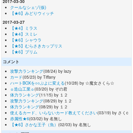
2017-03-30
クールなシェゾ(仮)
【★6】みどりウィッチ
2017-03-27
【★4】ミラス
【★4】スミレ
【★6】シャウラ
【★5】むらさきカップリス
【★6】プリム
コメント
攻撃力ランキング
(08/24) by lazy
カード
(05/23) by Tiffany
ハートBOXを○○ぷよに変える
(10/28) by ☆魔女さくら☆
☼造山工業☼
(03/20) by ぞの君
体力ランキング
(11/15) by １２
攻撃力ランキング
(08/29) by １２
体力ランキング
(08/29) by １２
使えるカード、いらないカード教えてください
(03/19) by さくc
赤属性★6
(03/02) by 名無し
【★6】さかな王子（魚）
(02/03) by 名無し