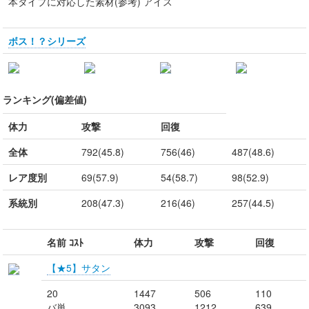
本タイプに対応した素材(参考) アイス
ボス！？シリーズ
ランキング(偏差値)
体力
攻撃
回復
全体
792(45.8)
756(46)
487(48.6)
レア度別
69(57.9)
54(58.7)
98(52.9)
系統別
208(47.3)
216(46)
257(44.5)
名前 ｺｽﾄ
体力
攻撃
回復
【★5】サタン
20
1447
506
110
バ単
3093
1212
639