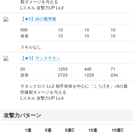
裂ダメージを与える
Lスキル 攻撃力UP Lv.2
【★5】緑の魔導書
999
10
10
10
体単
10
10
10
スキルなし
【★5】サンタサタン
20
1253
445
71
攻単
2723
1229
234
サタンクロス Lv.2 相手単体を中心に「こうげき」×8の属
性爆裂ダメージを与える
Lスキル 攻撃力UP Lv.4
攻撃力パターン
1連
5連
5連C
10連
10連C