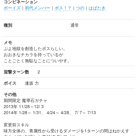
コンビネーション
ボーイズ
｜
初代メンバー
｜
ボス！？
｜
つの
｜
はばたき
種別
通常
メモ
ぷよ地獄を創造したボスらしい。
おおきなチカラを持っているが
ことごとく無駄なことについやす。
迎撃ターン数
2
ボイス
逢坂 力
その他
期間限定 魔導石ガチャ
2013年 11/28～12/ 3
2014年 1/28～ 1/31、 4/24～ 4/28、 7/ 7～ 7/13
変更前スキル
味方全体の、青属性から受けるダメージを1ターンの間はねかえす