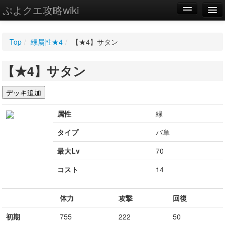
ぷよクエ攻略wiki
編集
Top
/
緑属性★4
/
【★4】サタン
新規
【★4】サタン
WIKI
設定
属性
緑
タイプ
バ単
最大Lv
70
コスト
14
体力
攻撃
回復
初期
755
222
50