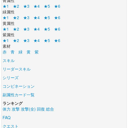
青属性
★1
★2
★3
★4
★5
★6
緑属性
★1
★2
★3
★4
★5
★6
黄属性
★1
★2
★3
★4
★5
★6
紫属性
★1
★2
★3
★4
★5
★6
素材
赤
青
緑
黄
紫
スキル
リーダースキル
シリーズ
コンビネーション
副属性カード一覧
ランキング
体力
攻撃
攻撃(全)
回復
総合
FAQ
クエスト