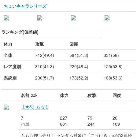
ちょいキャラシリーズ
ランキング(偏差値)
体力
攻撃
回復
全体
712(49.4)
584(51.8)
331(56)
レア度別
310(41.3)
220(48.4)
125(53.8)
系統別
200(51.7)
173(52.2)
188(53.6)
名前 ｺｽﾄ
体力
攻撃
回復
【★3】ももも
7
227
79
26
バ単
681
244
109
ももも押し売り！ ランダム対象に「こうげき」×2の3連続