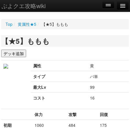
ぷよクエ攻略wiki
編集
Top
/
黄属性★5
/
【★5】ももも
新規
【★5】ももも
WIKI
設定
属性
黄
タイプ
バ単
最大Lv
99
コスト
16
体力
攻撃
回復
初期
1060
484
175