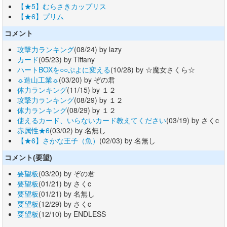
【★5】むらさきカップリス
【★6】プリム
コメント
攻撃力ランキング
(08/24) by lazy
カード
(05/23) by Tiffany
ハートBOXを○○ぷよに変える
(10/28) by ☆魔女さくら☆
☼造山工業☼
(03/20) by ぞの君
体力ランキング
(11/15) by １２
攻撃力ランキング
(08/29) by １２
体力ランキング
(08/29) by １２
使えるカード、いらないカード教えてください
(03/19) by さくc
赤属性★6
(03/02) by 名無し
【★6】さかな王子（魚）
(02/03) by 名無し
コメント(要望)
要望板
(03/20) by ぞの君
要望板
(01/21) by さくc
要望板
(01/21) by 名無し
要望板
(12/29) by さくc
要望板
(12/10) by ENDLESS