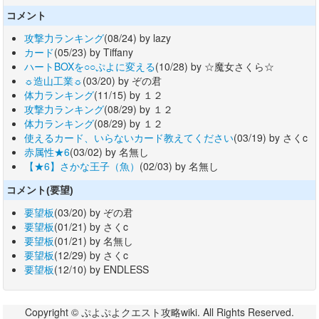
コメント
攻撃力ランキング
(08/24) by lazy
カード
(05/23) by Tiffany
ハートBOXを○○ぷよに変える
(10/28) by ☆魔女さくら☆
☼造山工業☼
(03/20) by ぞの君
体力ランキング
(11/15) by １２
攻撃力ランキング
(08/29) by １２
体力ランキング
(08/29) by １２
使えるカード、いらないカード教えてください
(03/19) by さくc
赤属性★6
(03/02) by 名無し
【★6】さかな王子（魚）
(02/03) by 名無し
コメント(要望)
要望板
(03/20) by ぞの君
要望板
(01/21) by さくc
要望板
(01/21) by 名無し
要望板
(12/29) by さくc
要望板
(12/10) by ENDLESS
Copyright © ぷよぷよクエスト攻略wiki. All Rights Reserved.