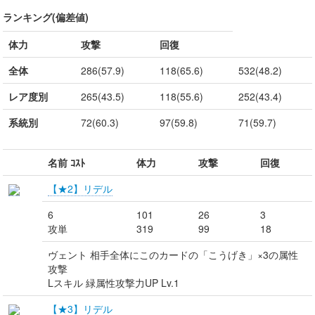
ランキング(偏差値)
体力
攻撃
回復
全体
286(57.9)
118(65.6)
532(48.2)
レア度別
265(43.5)
118(55.6)
252(43.4)
系統別
72(60.3)
97(59.8)
71(59.7)
名前 ｺｽﾄ
体力
攻撃
回復
【★2】リデル
6
101
26
3
攻単
319
99
18
ヴェント 相手全体にこのカードの「こうげき」×3の属性
攻撃
Lスキル 緑属性攻撃力UP Lv.1
【★3】リデル