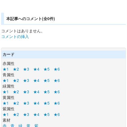
本記事へのコメント(全0件)
コメントはありません。
コメントの挿入
カード
赤属性
★1
★2
★3
★4
★5
★6
青属性
★1
★2
★3
★4
★5
★6
緑属性
★1
★2
★3
★4
★5
★6
黄属性
★1
★2
★3
★4
★5
★6
紫属性
★1
★2
★3
★4
★5
★6
素材
赤
青
緑
黄
紫