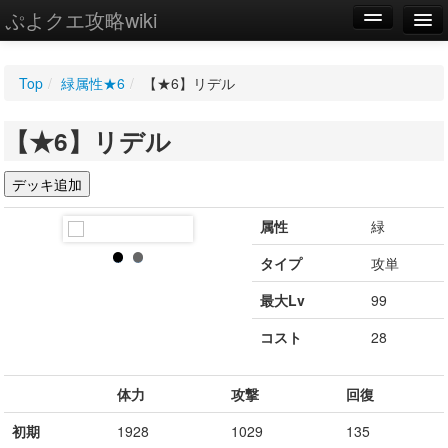
ぷよクエ攻略wiki
編集
Top
/
緑属性★6
/
【★6】リデル
新規
【★6】リデル
WIKI
設定
属性
緑
タイプ
攻単
最大Lv
99
コスト
28
体力
攻撃
回復
初期
1928
1029
135