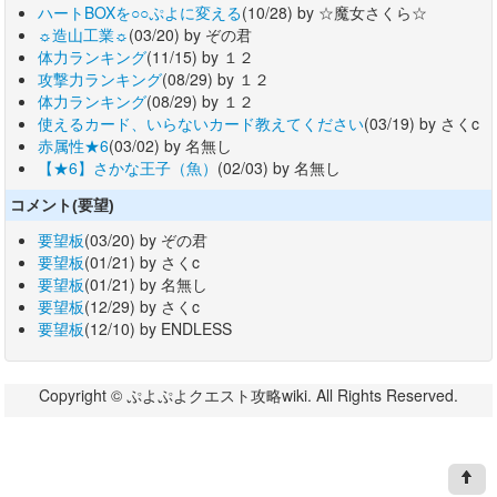
ハートBOXを○○ぷよに変える
(10/28) by ☆魔女さくら☆
☼造山工業☼
(03/20) by ぞの君
体力ランキング
(11/15) by １２
攻撃力ランキング
(08/29) by １２
体力ランキング
(08/29) by １２
使えるカード、いらないカード教えてください
(03/19) by さくc
赤属性★6
(03/02) by 名無し
【★6】さかな王子（魚）
(02/03) by 名無し
コメント(要望)
要望板
(03/20) by ぞの君
要望板
(01/21) by さくc
要望板
(01/21) by 名無し
要望板
(12/29) by さくc
要望板
(12/10) by ENDLESS
Copyright © ぷよぷよクエスト攻略wiki. All Rights Reserved.