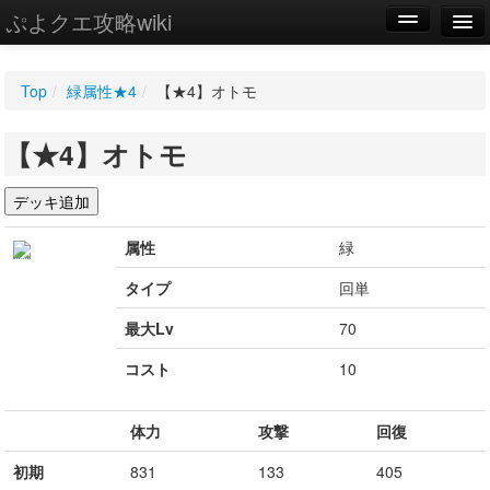
ぷよクエ攻略wiki
編集
Top
/
緑属性★4
/
【★4】オトモ
新規
【★4】オトモ
WIKI
設定
属性
緑
タイプ
回単
最大Lv
70
コスト
10
体力
攻撃
回復
初期
831
133
405