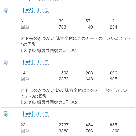
【★3】オトモ
6
391
57
131
回単
763
140
234
オトモのきづかい 味方全体にこのカードの「かいふく」×
1の回復
Lスキル 緑属性回復力UP Lv.1
【★5】オトモ
14
1593
203
606
回単
2673
643
905
オトモのきづかい Lv.3 味方全体にこのカードの「かいふ
く」×3の回復
Lスキル 緑属性回復力UP Lv.2
【★6】オトモ
22
2737
434
985
回単
3882
786
1302