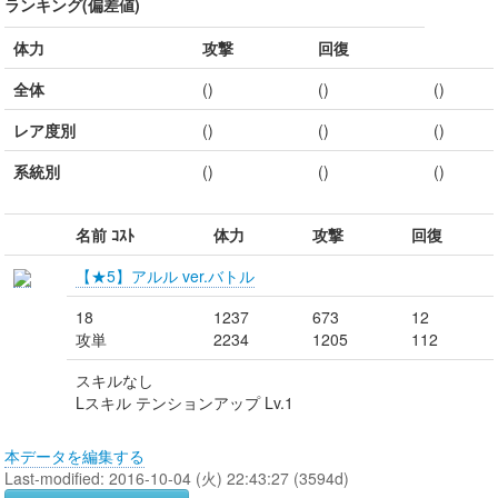
ランキング(偏差値)
体力
攻撃
回復
全体
()
()
()
レア度別
()
()
()
系統別
()
()
()
名前 ｺｽﾄ
体力
攻撃
回復
【★5】アルル ver.バトル
18
1237
673
12
攻単
2234
1205
112
スキルなし
Lスキル テンションアップ Lv.1
本データを編集する
Last-modified: 2016-10-04 (火) 22:43:27 (3594d)