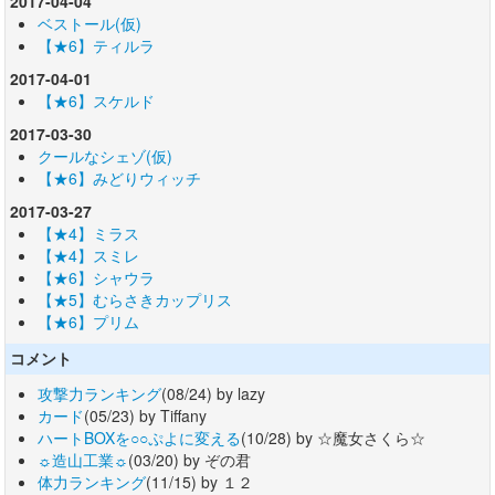
2017-04-04
ベストール(仮)
【★6】ティルラ
2017-04-01
【★6】スケルド
2017-03-30
クールなシェゾ(仮)
【★6】みどりウィッチ
2017-03-27
【★4】ミラス
【★4】スミレ
【★6】シャウラ
【★5】むらさきカップリス
【★6】プリム
コメント
攻撃力ランキング
(08/24) by lazy
カード
(05/23) by Tiffany
ハートBOXを○○ぷよに変える
(10/28) by ☆魔女さくら☆
☼造山工業☼
(03/20) by ぞの君
体力ランキング
(11/15) by １２