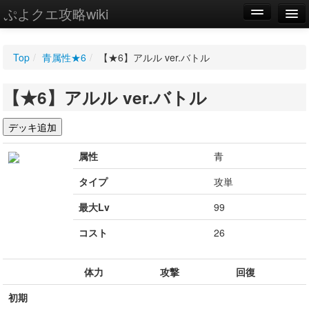
ぷよクエ攻略wiki
編集
Top
/
青属性★6
/
【★6】アルル ver.バトル
新規
【★6】アルル ver.バトル
WIKI
設定
属性
青
タイプ
攻単
最大Lv
99
コスト
26
体力
攻撃
回復
初期