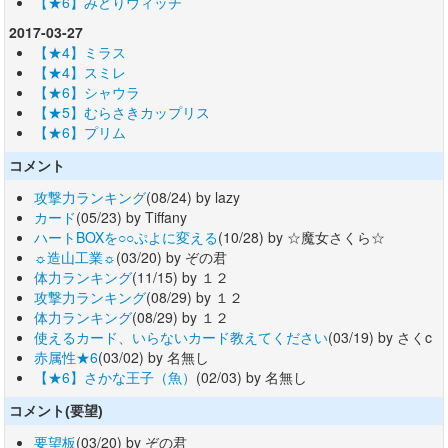
【★6】みどりウィッチ
2017-03-27
【★4】ミラス
【★4】スミレ
【★6】シャウラ
【★5】むらさきカップリス
【★6】プリム
コメント
攻撃力ランキング
(08/24) by lazy
カード
(05/23) by Tiffany
ハートBOXを○○ぷよに変える
(10/28) by ☆魔女さくら☆
☼造山工業☼
(03/20) by ぞの君
体力ランキング
(11/15) by １２
攻撃力ランキング
(08/29) by １２
体力ランキング
(08/29) by １２
使えるカード、いらないカード教えてください
(03/19) by さくc
赤属性★6
(03/02) by 名無し
【★6】さかな王子（魚）
(02/03) by 名無し
コメント(要望)
要望板
(03/20) by ぞの君