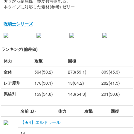
★６から副属性：赤が付与される。
本タイプに対応した素材(参考) ゼリー
呪騎士シリーズ
ランキング(偏差値)
体力
攻撃
回復
全体
564(53.2)
273(59.1)
809(45.3)
レア度別
176(50.1)
13(64.2)
282(41.5)
系統別
159(54.8)
143(54.3)
201(50.6)
名前 ｺｽﾄ
体力
攻撃
回復
【★4】エルドゥール
14