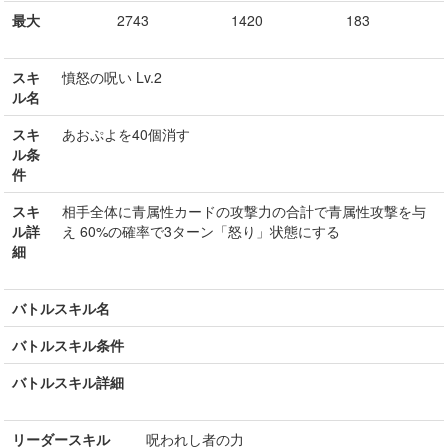
最大
2743
1420
183
スキ
憤怒の呪い Lv.2
ル名
スキ
あおぷよを40個消す
ル条
件
スキ
相手全体に青属性カードの攻撃力の合計で青属性攻撃を与
ル詳
え 60%の確率で3ターン「怒り」状態にする
細
バトルスキル名
バトルスキル条件
バトルスキル詳細
リーダースキル
呪われし者の力