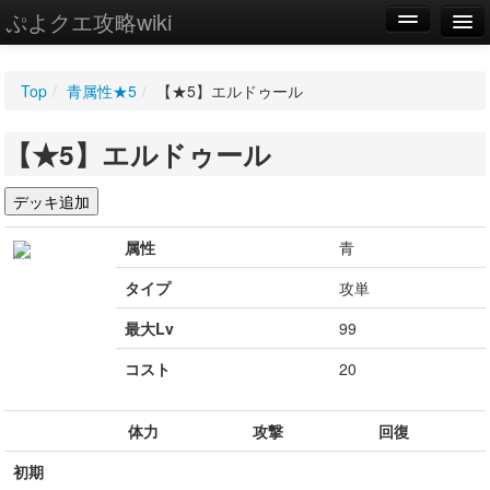
ぷよクエ攻略wiki
編集
Top
/
青属性★5
/
【★5】エルドゥール
新規
【★5】エルドゥール
WIKI
設定
属性
青
タイプ
攻単
最大Lv
99
コスト
20
体力
攻撃
回復
初期