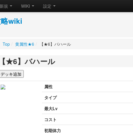
新規
WIKI
設定
wiki
Top
/
黄属性★6
/
【★6】バハール
【★6】バハール
属性
タイプ
最大Lv
コスト
初期体力