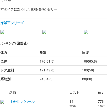
.
本タイプに対応した素材(参考) ゼリー
海賊王シリーズ
ランキング(偏差値)
体力
攻撃
回復
全体
176(61.5)
109(65.8)
レア度別
171(49.6)
109(56)
系統別
24(64.5)
88(60)
名前
コスト
体力
【★4】バハール
14
776
攻単
1673