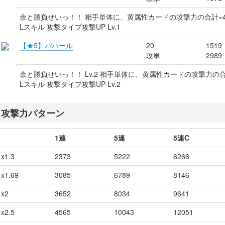
余と勝負せいっ！！ 相手単体に、黄属性カードの攻撃力の合計×
Lスキル 攻撃タイプ攻撃UP Lv.1
【★5】バハール
20
1519
攻単
2989
余と勝負せいっ！！ Lv.2 相手単体に、黄属性カードの攻撃力の
Lスキル 攻撃タイプ攻撃UP Lv.2
攻撃力パターン
1連
5連
5連C
x1.3
2373
5222
6266
x1.69
3085
6789
8146
x2
3652
8034
9641
x2.5
4565
10043
12051