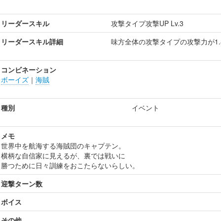
リーダースキル
攻撃タイプ攻撃UP Lv.3
リーダースキル詳細
味方全体の攻撃タイプの攻撃力が1.
コンビネーション
ボーイズ
｜
海賊
種別
イベント
メモ
世界中を航海する海賊団のキャプテン。
横柄な自信家に見えるが、裏では戦いに
勝つために日々訓練をおこたらないらしい。
迎撃ターン数
ボイス
その他