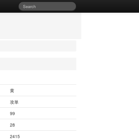
黄
攻単
99
28
2415