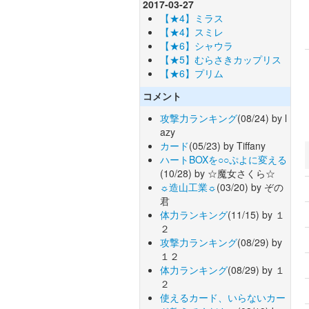
2017-03-27
【★4】ミラス
【★4】スミレ
【★6】シャウラ
【★5】むらさきカップリス
【★6】プリム
コメント
攻撃力ランキング
(08/24) by l
azy
カード
(05/23) by Tiffany
ハートBOXを○○ぷよに変える
(10/28) by ☆魔女さくら☆
☼造山工業☼
(03/20) by ぞの
君
体力ランキング
(11/15) by １
２
攻撃力ランキング
(08/29) by
１２
体力ランキング
(08/29) by １
２
使えるカード、いらないカー