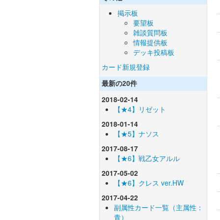
掲示板
要望板
雑談質問板
情報提供板
デッキ投稿板
カード新規登録
最新の20件
2018-02-14
【★4】リゼット
2018-01-14
【★5】ナソス
2017-08-17
【★6】戦乙女アルル
2017-05-02
【★6】クレス ver.HW
2017-04-22
副属性カード一覧（主属性：
青）