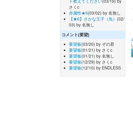
ド教えてください
(03/19) by
さくc
赤属性★6
(03/02) by 名無し
【★6】さかな王子（魚）
(02/
03) by 名無し
コメント(要望)
要望板
(03/20) by ぞの君
要望板
(01/21) by さくc
要望板
(01/21) by 名無し
要望板
(12/29) by さくc
要望板
(12/10) by ENDLESS