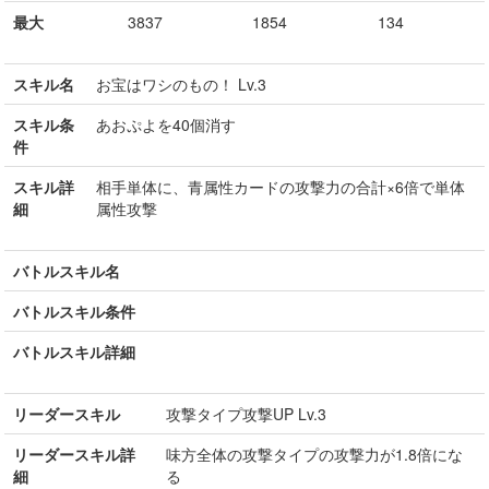
最大
3837
1854
134
スキル名
お宝はワシのもの！ Lv.3
スキル条
あおぷよを40個消す
件
スキル詳
相手単体に、青属性カードの攻撃力の合計×6倍で単体
細
属性攻撃
バトルスキル名
バトルスキル条件
バトルスキル詳細
リーダースキル
攻撃タイプ攻撃UP Lv.3
リーダースキル詳
味方全体の攻撃タイプの攻撃力が1.8倍にな
細
る