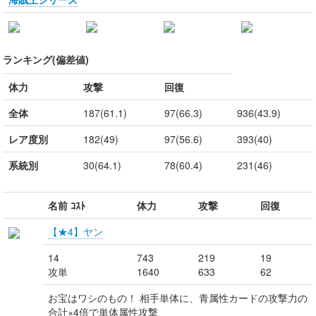
ランキング(偏差値)
体力
攻撃
回復
全体
187(61.1)
97(66.3)
936(43.9)
レア度別
182(49)
97(56.6)
393(40)
系統別
30(64.1)
78(60.4)
231(46)
名前 ｺｽﾄ
体力
攻撃
回復
【★4】ヤン
14
743
219
19
攻単
1640
633
62
お宝はワシのもの！ 相手単体に、青属性カードの攻撃力の
合計×4倍で単体属性攻撃