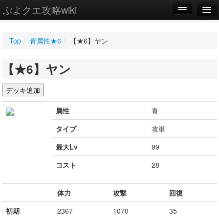
ぷよクエ攻略wiki
編集
Top
/
青属性★6
/
【★6】ヤン
新規
【★6】ヤン
WIKI
設定
属性
青
タイプ
攻単
最大Lv
99
コスト
28
体力
攻撃
回復
初期
2367
1070
35