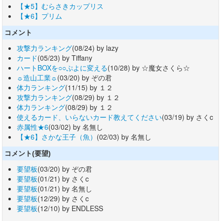
【★5】むらさきカップリス
【★6】プリム
コメント
攻撃力ランキング
(08/24) by lazy
カード
(05/23) by Tiffany
ハートBOXを○○ぷよに変える
(10/28) by ☆魔女さくら☆
☼造山工業☼
(03/20) by ぞの君
体力ランキング
(11/15) by １２
攻撃力ランキング
(08/29) by １２
体力ランキング
(08/29) by １２
使えるカード、いらないカード教えてください
(03/19) by さくc
赤属性★6
(03/02) by 名無し
【★6】さかな王子（魚）
(02/03) by 名無し
コメント(要望)
要望板
(03/20) by ぞの君
要望板
(01/21) by さくc
要望板
(01/21) by 名無し
要望板
(12/29) by さくc
要望板
(12/10) by ENDLESS