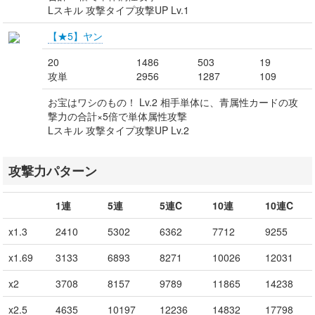
Lスキル 攻撃タイプ攻撃UP Lv.1
【★5】ヤン
20
1486
503
19
攻単
2956
1287
109
お宝はワシのもの！ Lv.2 相手単体に、青属性カードの攻
撃力の合計×5倍で単体属性攻撃
Lスキル 攻撃タイプ攻撃UP Lv.2
攻撃力パターン
1連
5連
5連C
10連
10連C
x1.3
2410
5302
6362
7712
9255
x1.69
3133
6893
8271
10026
12031
x2
3708
8157
9789
11865
14238
x2.5
4635
10197
12236
14832
17798