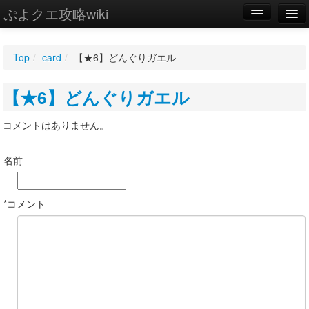
ぷよクエ攻略wiki
編集
Top
/
card
/
【★6】どんぐりガエル
新規
【★6】どんぐりガエル
WIKI
設定
コメントはありません。
名前
*コメント