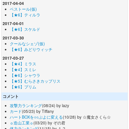
2017-04-04
ベストール(仮)
【★6】ティルラ
2017-04-01
【★6】スケルド
2017-03-30
クールなシェゾ(仮)
【★6】みどりウィッチ
2017-03-27
【★4】ミラス
【★4】スミレ
【★6】シャウラ
【★5】むらさきカップリス
【★6】プリム
コメント
攻撃力ランキング
(08/24) by lazy
カード
(05/23) by Tiffany
ハートBOXを○○ぷよに変える
(10/28) by ☆魔女さくら☆
☼造山工業☼
(03/20) by ぞの君
体力ランキング
(11/15) by １２