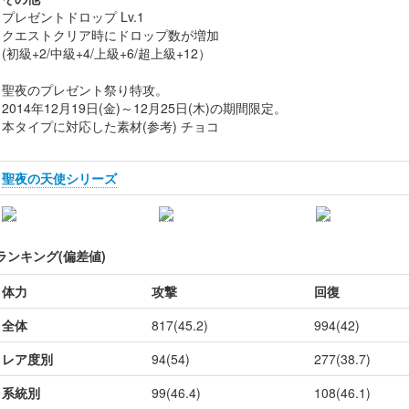
プレゼントドロップ Lv.1
クエストクリア時にドロップ数が増加
(初級+2/中級+4/上級+6/超上級+12）
聖夜のプレゼント祭り特攻。
2014年12月19日(金)～12月25日(木)の期間限定。
本タイプに対応した素材(参考) チョコ
聖夜の天使シリーズ
ランキング(偏差値)
体力
攻撃
回復
全体
817(45.2)
994(42)
レア度別
94(54)
277(38.7)
系統別
99(46.4)
108(46.1)