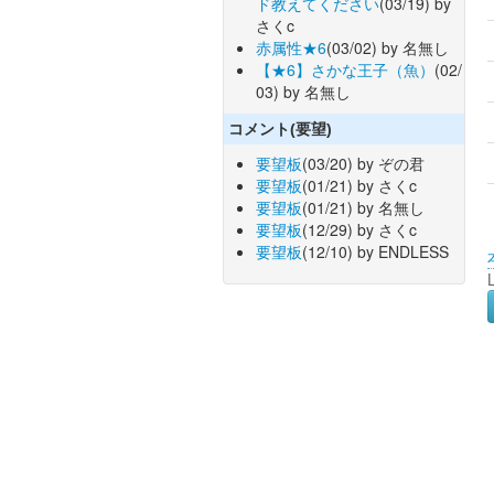
ド教えてください
(03/19) by
さくc
赤属性★6
(03/02) by 名無し
【★6】さかな王子（魚）
(02/
03) by 名無し
コメント(要望)
要望板
(03/20) by ぞの君
要望板
(01/21) by さくc
要望板
(01/21) by 名無し
要望板
(12/29) by さくc
要望板
(12/10) by ENDLESS