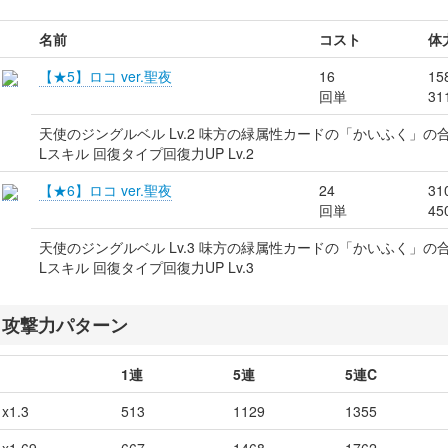
名前
コスト
体
【★5】ロコ ver.聖夜
16
15
回単
31
天使のジングルベル Lv.2 味方の緑属性カードの「かいふく」の
Lスキル 回復タイプ回復力UP Lv.2
【★6】ロコ ver.聖夜
24
31
回単
45
天使のジングルベル Lv.3 味方の緑属性カードの「かいふく」の
Lスキル 回復タイプ回復力UP Lv.3
攻撃力パターン
1連
5連
5連C
x1.3
513
1129
1355