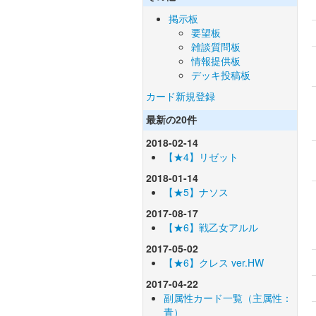
掲示板
要望板
雑談質問板
情報提供板
デッキ投稿板
カード新規登録
最新の20件
2018-02-14
【★4】リゼット
2018-01-14
【★5】ナソス
2017-08-17
【★6】戦乙女アルル
2017-05-02
【★6】クレス ver.HW
2017-04-22
副属性カード一覧（主属性：
青）