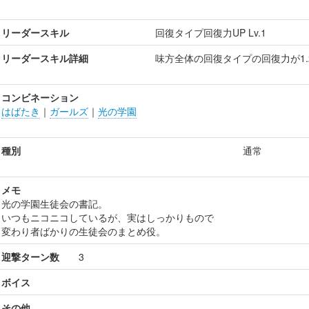
リーダースキル
回復タイプ回復力UP Lv.1
リーダースキル詳細
味方全体の回復タイプの回復力が1.
コンビネーション
はばたき
｜
ガールズ
｜
光の学園
種別
通常
メモ
光の学園生徒会の書記。
いつもニコニコしているが、実はしっかりもので
変わり者ばかりの生徒会のまとめ役。
迎撃ターン数
3
ボイス
その他