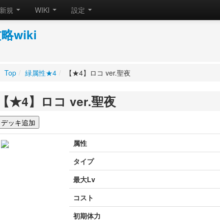
新規
WIKI
設定
wiki
Top
/
緑属性★4
/
【★4】ロコ ver.聖夜
【★4】ロコ ver.聖夜
属性
タイプ
最大Lv
コスト
初期体力