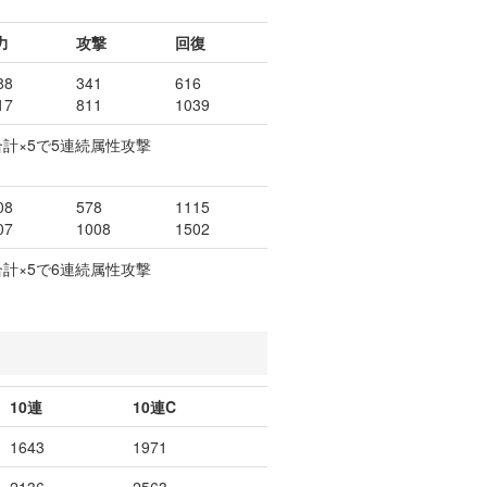
力
攻撃
回復
88
341
616
17
811
1039
合計×5で5連続属性攻撃
08
578
1115
07
1008
1502
合計×5で6連続属性攻撃
10連
10連C
1643
1971