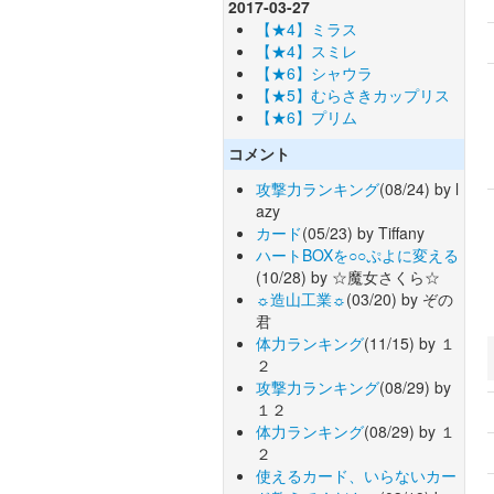
2017-03-27
【★4】ミラス
【★4】スミレ
【★6】シャウラ
【★5】むらさきカップリス
【★6】プリム
コメント
攻撃力ランキング
(08/24) by l
azy
カード
(05/23) by Tiffany
ハートBOXを○○ぷよに変える
(10/28) by ☆魔女さくら☆
☼造山工業☼
(03/20) by ぞの
君
体力ランキング
(11/15) by １
２
攻撃力ランキング
(08/29) by
１２
体力ランキング
(08/29) by １
２
使えるカード、いらないカー