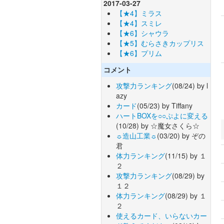
2017-03-27
【★4】ミラス
【★4】スミレ
【★6】シャウラ
【★5】むらさきカップリス
【★6】プリム
コメント
攻撃力ランキング
(08/24) by l
azy
カード
(05/23) by Tiffany
ハートBOXを○○ぷよに変える
(10/28) by ☆魔女さくら☆
☼造山工業☼
(03/20) by ぞの
君
体力ランキング
(11/15) by １
２
攻撃力ランキング
(08/29) by
１２
体力ランキング
(08/29) by １
２
使えるカード、いらないカー