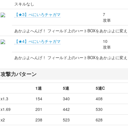
スキルなし
【★3】べにいろチャガマ
7
攻単
あかぷよへんげ！ フィールド上のハートBOXをあかぷよに変え
【★4】べにいろチャガマ
10
攻単
あかぷよへんげ！ フィールド上のハートBOXをあかぷよに変え
攻撃力パターン
1連
5連
5連C
x1.3
154
340
408
x1.69
201
442
530
x2
238
523
628