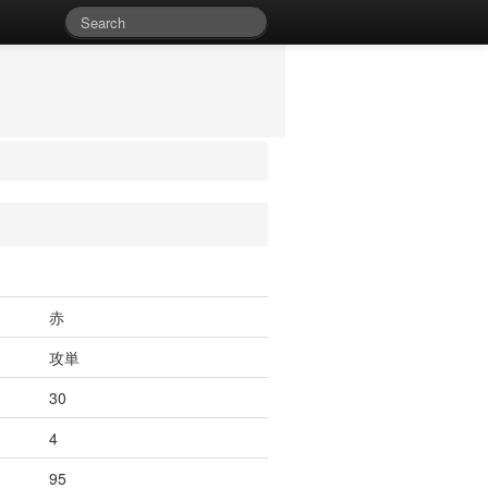
赤
攻単
30
4
95