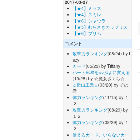
2017-03-27
【★4】ミラス
【★4】スミレ
【★6】シャウラ
【★5】むらさきカップリス
【★6】プリム
コメント
攻撃力ランキング
(08/24) by l
azy
カード
(05/23) by Tiffany
ハートBOXを○○ぷよに変える
(10/28) by ☆魔女さくら☆
☼造山工業☼
(03/20) by ぞの
君
体力ランキング
(11/15) by １
２
攻撃力ランキング
(08/29) by
１２
体力ランキング
(08/29) by １
２
使えるカード、いらないカー