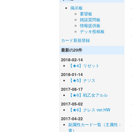
掲示板
要望板
雑談質問板
情報提供板
デッキ投稿板
カード新規登録
最新の20件
2018-02-14
【★4】リゼット
2018-01-14
【★5】ナソス
2017-08-17
【★6】戦乙女アルル
2017-05-02
【★6】クレス ver.HW
2017-04-22
副属性カード一覧（主属性：
青）