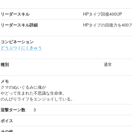
リーダースキル
HPタイプ回復400UP
リーダースキル詳細
HPタイプの回復力を400
コンビネーション
どうぶつ
｜
にくきゅう
種別
通常
メモ
クマのぬいぐるみに魂が
やどって生まれた不思議な生命体。
のんびりライフをエンジョイしている。
迎撃ターン数
3
ボイス
その他