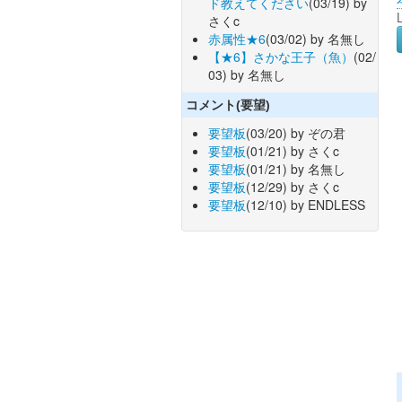
ド教えてください
(03/19) by
さくc
赤属性★6
(03/02) by 名無し
【★6】さかな王子（魚）
(02/
03) by 名無し
コメント(要望)
要望板
(03/20) by ぞの君
要望板
(01/21) by さくc
要望板
(01/21) by 名無し
要望板
(12/29) by さくc
要望板
(12/10) by ENDLESS