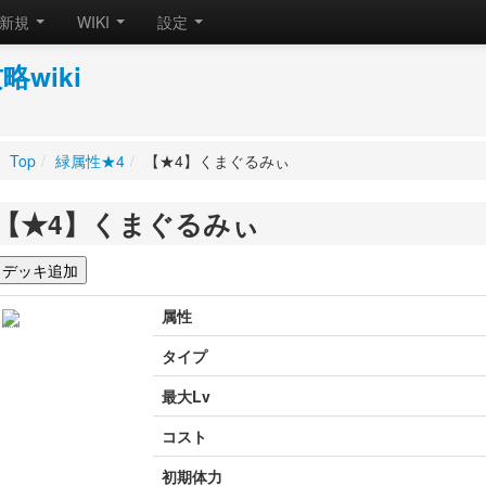
新規
WIKI
設定
wiki
Top
/
緑属性★4
/
【★4】くまぐるみぃ
【★4】くまぐるみぃ
属性
タイプ
最大Lv
コスト
初期体力