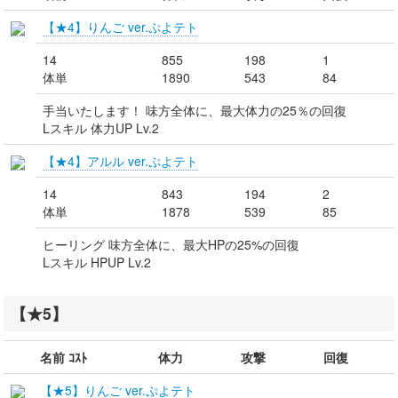
【★4】りんご ver.ぷよテト
14
855
198
1
体単
1890
543
84
手当いたします！ 味方全体に、最大体力の25％の回復
Lスキル 体力UP Lv.2
【★4】アルル ver.ぷよテト
14
843
194
2
体単
1878
539
85
ヒーリング 味方全体に、最大HPの25%の回復
Lスキル HPUP Lv.2
【★5】
名前 ｺｽﾄ
体力
攻撃
回復
【★5】りんご ver.ぷよテト