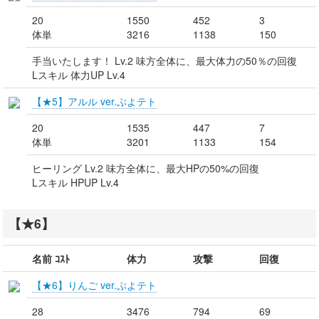
20
1550
452
3
体単
3216
1138
150
手当いたします！ Lv.2 味方全体に、最大体力の50％の回復
Lスキル 体力UP Lv.4
【★5】アルル ver.ぷよテト
20
1535
447
7
体単
3201
1133
154
ヒーリング Lv.2 味方全体に、最大HPの50%の回復
Lスキル HPUP Lv.4
【★6】
名前 ｺｽﾄ
体力
攻撃
回復
【★6】りんご ver.ぷよテト
28
3476
794
69