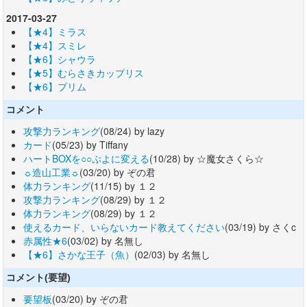
2017-03-27
【★4】ミラス
【★4】スミレ
【★6】シャウラ
【★5】むらさきカップリス
【★6】プリム
コメント
攻撃力ランキング
(08/24) by lazy
カード
(05/23) by Tiffany
ハートBOXを○○ぷよに変える
(10/28) by ☆魔女さくら☆
☼造山工業☼
(03/20) by ぞの君
体力ランキング
(11/15) by １２
攻撃力ランキング
(08/29) by １２
体力ランキング
(08/29) by １２
使えるカード、いらないカード教えてください
(03/19) by さくc
赤属性★6
(03/02) by 名無し
【★6】さかな王子（魚）
(02/03) by 名無し
コメント(要望)
要望板
(03/20) by ぞの君