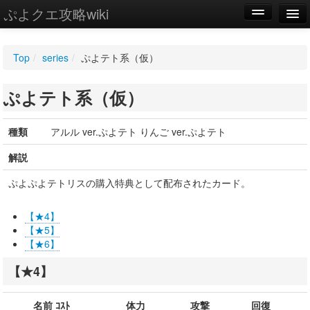
ぷよクエ攻略wiki
編集
Top
/
series
/
ぷよテト系（仮）
新規
ぷよテト系（仮）
WIKI
設定
種類
アルル ver.ぷよテト りんご ver.ぷよテト
解説
ぷよぷよテトリスの購入特典として配布されたカード。
【★4】
【★5】
【★6】
【★4】
名前 ｺｽﾄ
体力
攻撃
回復