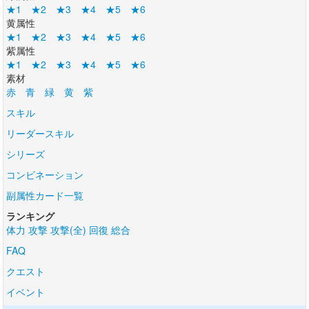
★1
★2
★3
★4
★5
★6
黄属性
★1
★2
★3
★4
★5
★6
紫属性
★1
★2
★3
★4
★5
★6
素材
赤
青
緑
黄
紫
スキル
リーダースキル
シリーズ
コンビネーション
副属性カード一覧
ランキング
体力
攻撃
攻撃(全)
回復
総合
FAQ
クエスト
イベント