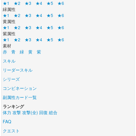
★1
★2
★3
★4
★5
★6
緑属性
★1
★2
★3
★4
★5
★6
黄属性
★1
★2
★3
★4
★5
★6
紫属性
★1
★2
★3
★4
★5
★6
素材
赤
青
緑
黄
紫
スキル
リーダースキル
シリーズ
コンビネーション
副属性カード一覧
ランキング
体力
攻撃
攻撃(全)
回復
総合
FAQ
クエスト