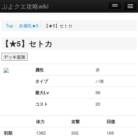
ぷよクエ攻略wiki
編集
Top
/
赤属性★5
/
【★5】セトカ
新規
【★5】セトカ
WIKI
設定
属性
赤
タイプ
バ単
最大Lv
99
コスト
20
体力
攻撃
回復
初期
1382
302
166