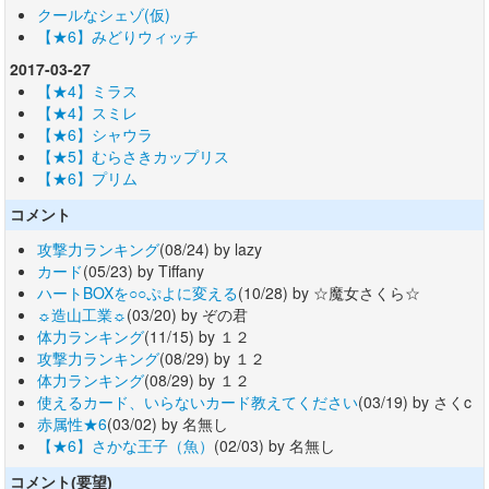
クールなシェゾ(仮)
【★6】みどりウィッチ
2017-03-27
【★4】ミラス
【★4】スミレ
【★6】シャウラ
【★5】むらさきカップリス
【★6】プリム
コメント
攻撃力ランキング
(08/24) by lazy
カード
(05/23) by Tiffany
ハートBOXを○○ぷよに変える
(10/28) by ☆魔女さくら☆
☼造山工業☼
(03/20) by ぞの君
体力ランキング
(11/15) by １２
攻撃力ランキング
(08/29) by １２
体力ランキング
(08/29) by １２
使えるカード、いらないカード教えてください
(03/19) by さくc
赤属性★6
(03/02) by 名無し
【★6】さかな王子（魚）
(02/03) by 名無し
コメント(要望)