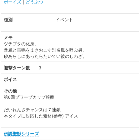
ボーイズ
｜
どうぶつ
種別
イベント
メモ
ツチブタの化身。
暴風と雷鳴をまきおこす別名嵐を呼ぶ男。
砂あらしにあったらたいてい彼のしわざ。
迎撃ターン数
3
ボイス
その他
第6回プワープカップ報酬
だいれんさチャンスは７連鎖
本タイプに対応した素材(参考) アイス
伝説聖獣シリーズ