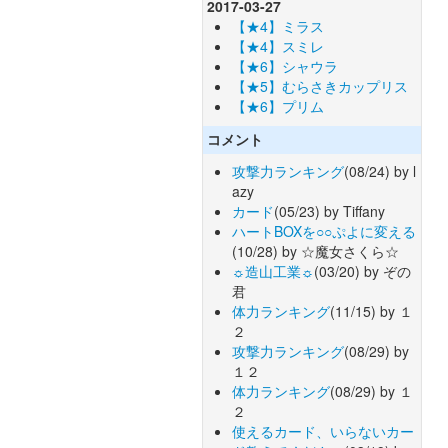
2017-03-27
【★4】ミラス
【★4】スミレ
【★6】シャウラ
【★5】むらさきカップリス
【★6】プリム
コメント
攻撃力ランキング
(08/24) by l
azy
カード
(05/23) by Tiffany
ハートBOXを○○ぷよに変える
(10/28) by ☆魔女さくら☆
☼造山工業☼
(03/20) by ぞの
君
体力ランキング
(11/15) by １
２
攻撃力ランキング
(08/29) by
１２
体力ランキング
(08/29) by １
２
使えるカード、いらないカー