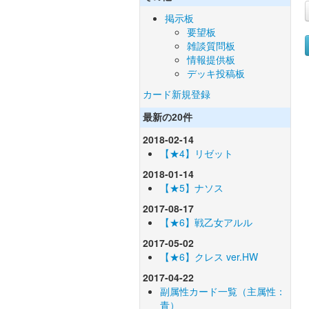
掲示板
要望板
雑談質問板
情報提供板
デッキ投稿板
カード新規登録
最新の20件
2018-02-14
【★4】リゼット
2018-01-14
【★5】ナソス
2017-08-17
【★6】戦乙女アルル
2017-05-02
【★6】クレス ver.HW
2017-04-22
副属性カード一覧（主属性：
青）