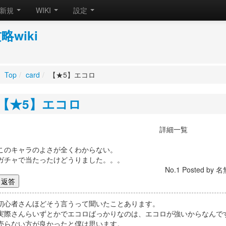
新規
WIKI
設定
wiki
Top
/
card
/
【★5】エコロ
【★5】エコロ
詳細一覧
このキャラのよさが全くわからない。
ガチャで当たったけどうりました。。。
No.1 Posted by 名
初心者さんほどそう言うって聞いたことあります。
実際さんらいずとかでエコロばっかりなのは、エコロが強いからなんで
売らない方が良かったと僕は思います。