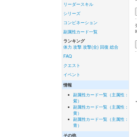
リーダースキル
シリーズ
コンビネーション
副属性カード一覧
ランキング
体力
攻撃
攻撃(全)
回復
総合
FAQ
クエスト
イベント
情報
副属性カード一覧（主属性：
紫）
副属性カード一覧（主属性：
黄）
副属性カード一覧（主属性：
青）
その他