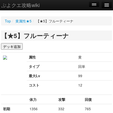
ぷよクエ攻略wiki
編集
Top
/
黄属性★5
/
【★5】フルーティーナ
新規
【★5】フルーティーナ
WIKI
設定
属性
黄
タイプ
回単
最大Lv
99
コスト
12
体力
攻撃
回復
初期
1356
332
765