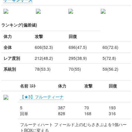
ランキング(偏差値)
体力
攻撃
回復
全体
606(52.3)
696(47.5)
60(72.6)
レア度別
212(48.2)
295(38.9)
5(72.8)
系統別
78(53.3)
70(55)
59(56.2)
名前 ｺｽﾄ
体力
攻撃
回復
【★3】フルーティーナ
5
387
70
193
回単
828
168
316
フルーティハート フィールド上のむらさきぷよを1個ハー
トBOXに変える