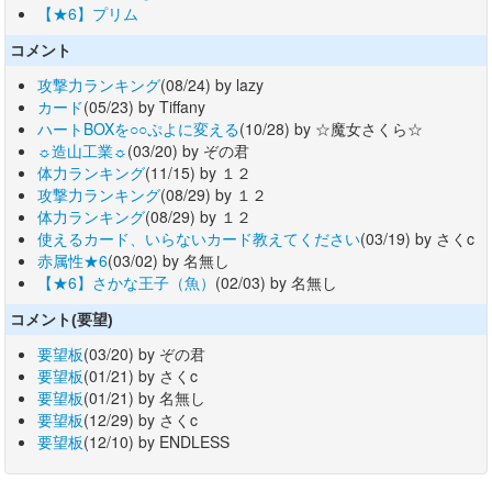
【★6】プリム
コメント
攻撃力ランキング
(08/24) by lazy
カード
(05/23) by Tiffany
ハートBOXを○○ぷよに変える
(10/28) by ☆魔女さくら☆
☼造山工業☼
(03/20) by ぞの君
体力ランキング
(11/15) by １２
攻撃力ランキング
(08/29) by １２
体力ランキング
(08/29) by １２
使えるカード、いらないカード教えてください
(03/19) by さくc
赤属性★6
(03/02) by 名無し
【★6】さかな王子（魚）
(02/03) by 名無し
コメント(要望)
要望板
(03/20) by ぞの君
要望板
(01/21) by さくc
要望板
(01/21) by 名無し
要望板
(12/29) by さくc
要望板
(12/10) by ENDLESS