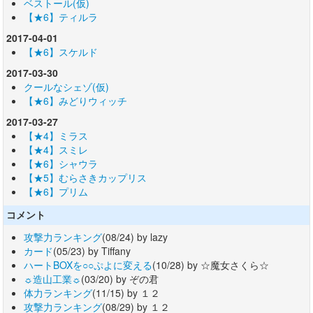
ベストール(仮)
【★6】ティルラ
2017-04-01
【★6】スケルド
2017-03-30
クールなシェゾ(仮)
【★6】みどりウィッチ
2017-03-27
【★4】ミラス
【★4】スミレ
【★6】シャウラ
【★5】むらさきカップリス
【★6】プリム
コメント
攻撃力ランキング
(08/24) by lazy
カード
(05/23) by Tiffany
ハートBOXを○○ぷよに変える
(10/28) by ☆魔女さくら☆
☼造山工業☼
(03/20) by ぞの君
体力ランキング
(11/15) by １２
攻撃力ランキング
(08/29) by １２