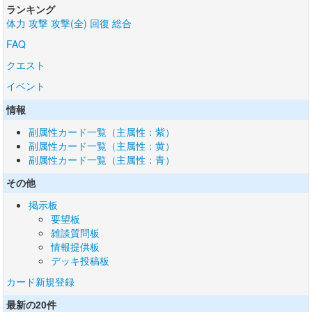
ランキング
体力
攻撃
攻撃(全)
回復
総合
FAQ
クエスト
イベント
情報
副属性カード一覧（主属性：紫）
副属性カード一覧（主属性：黄）
副属性カード一覧（主属性：青）
その他
掲示板
要望板
雑談質問板
情報提供板
デッキ投稿板
カード新規登録
最新の20件