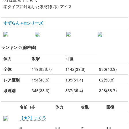
2014年 5/ 1～ 5/ 6
本タイプに対応した素材(参考) アイス
すずらん＋αシリーズ
ランキング(偏差値)
体力
攻撃
回復
全体
1196(38.7)
1142(39.8)
930(43.9)
レア度別
154(43.5)
105(51.4)
62(53.8)
系統別
346(38.6)
337(39.4)
328(38.7)
名前 ｺｽﾄ
体力
攻撃
回復
【★2】まぐろ
6
83
21
13