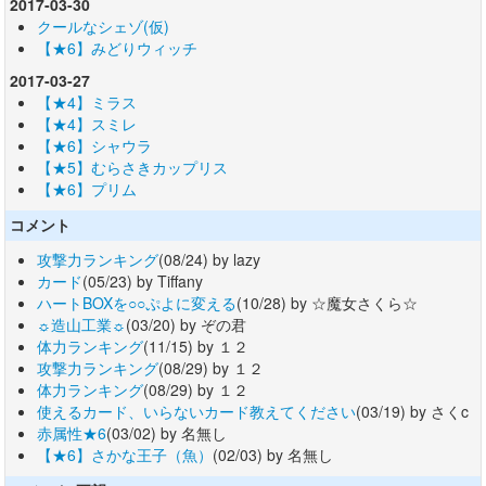
2017-03-30
クールなシェゾ(仮)
【★6】みどりウィッチ
2017-03-27
【★4】ミラス
【★4】スミレ
【★6】シャウラ
【★5】むらさきカップリス
【★6】プリム
コメント
攻撃力ランキング
(08/24) by lazy
カード
(05/23) by Tiffany
ハートBOXを○○ぷよに変える
(10/28) by ☆魔女さくら☆
☼造山工業☼
(03/20) by ぞの君
体力ランキング
(11/15) by １２
攻撃力ランキング
(08/29) by １２
体力ランキング
(08/29) by １２
使えるカード、いらないカード教えてください
(03/19) by さくc
赤属性★6
(03/02) by 名無し
【★6】さかな王子（魚）
(02/03) by 名無し