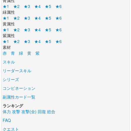
青属性
★1
★2
★3
★4
★5
★6
緑属性
★1
★2
★3
★4
★5
★6
黄属性
★1
★2
★3
★4
★5
★6
紫属性
★1
★2
★3
★4
★5
★6
素材
赤
青
緑
黄
紫
スキル
リーダースキル
シリーズ
コンビネーション
副属性カード一覧
ランキング
体力
攻撃
攻撃(全)
回復
総合
FAQ
クエスト