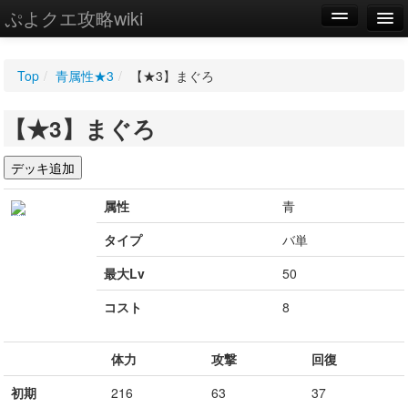
ぷよクエ攻略wiki
編集
Top
/
青属性★3
/
【★3】まぐろ
新規
【★3】まぐろ
WIKI
設定
属性
青
タイプ
バ単
最大Lv
50
コスト
8
体力
攻撃
回復
初期
216
63
37