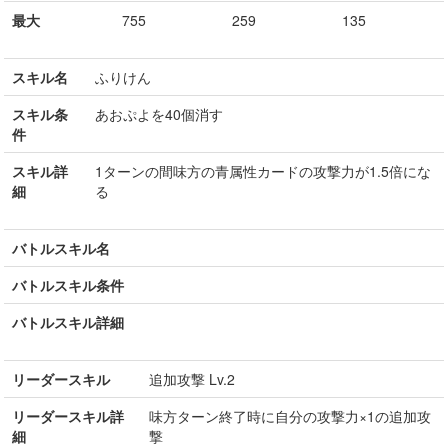
最大
755
259
135
スキル名
ふりけん
スキル条
あおぷよを40個消す
件
スキル詳
1ターンの間味方の青属性カードの攻撃力が1.5倍にな
細
る
バトルスキル名
バトルスキル条件
バトルスキル詳細
リーダースキル
追加攻撃 Lv.2
リーダースキル詳
味方ターン終了時に自分の攻撃力×1の追加攻
細
撃