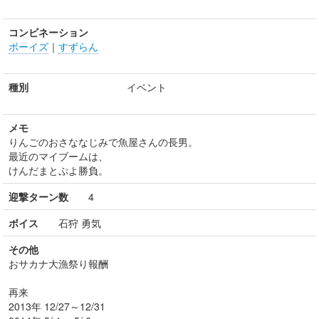
コンビネーション
ボーイズ
｜
すずらん
種別
イベント
メモ
りんごのおさななじみで魚屋さんの長男。
最近のマイブームは、
けんだまとぷよ勝負。
迎撃ターン数
4
ボイス
石狩 勇気
その他
おサカナ大漁祭り報酬
再来
2013年 12/27～12/31