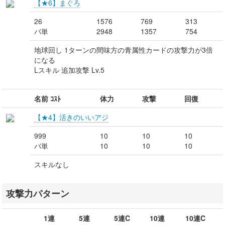
【★6】まぐろ
26
1576
769
313
バ単
2948
1357
754
地球回し 1ターンの間味方の青属性カードの攻撃力が3倍
になる
Lスキル 追加攻撃 Lv.5
名前 ｺｽﾄ
体力
攻撃
回復
【★4】活きのいいアジ
999
10
10
10
バ単
10
10
10
スキルなし
攻撃力パターン
1連
5連
5連C
10連
10連C