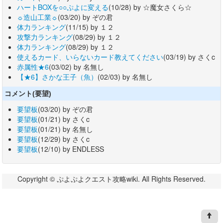
ハートBOXを○○ぷよに変える
(10/28) by ☆魔女さくら☆
☼造山工業☼
(03/20) by ぞの君
体力ランキング
(11/15) by １２
攻撃力ランキング
(08/29) by １２
体力ランキング
(08/29) by １２
使えるカード、いらないカード教えてください
(03/19) by さくc
赤属性★6
(03/02) by 名無し
【★6】さかな王子（魚）
(02/03) by 名無し
コメント(要望)
要望板
(03/20) by ぞの君
要望板
(01/21) by さくc
要望板
(01/21) by 名無し
要望板
(12/29) by さくc
要望板
(12/10) by ENDLESS
Copyright © ぷよぷよクエスト攻略wiki. All Rights Reserved.