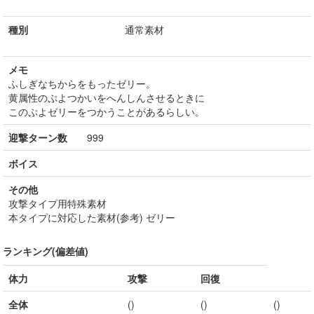
種別
通常素材
メモ
ふしぎなちからをもったゼリー。
黄属性のぷよつかいをへんしんさせるときに
このぷよゼリーをつかうことがあるらしい。
迎撃ターン数
999
ボイス
その他
攻撃タイプ用特殊素材
本タイプに対応した素材(参考) ゼリー
ランキング(偏差値)
体力
攻撃
回復
全体
()
()
()