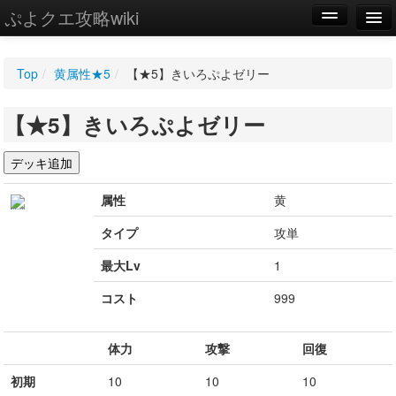
ぷよクエ攻略wiki
編集
Top
/
黄属性★5
/
【★5】きいろぷよゼリー
新規
【★5】きいろぷよゼリー
WIKI
設定
属性
黄
タイプ
攻単
最大Lv
1
コスト
999
体力
攻撃
回復
初期
10
10
10