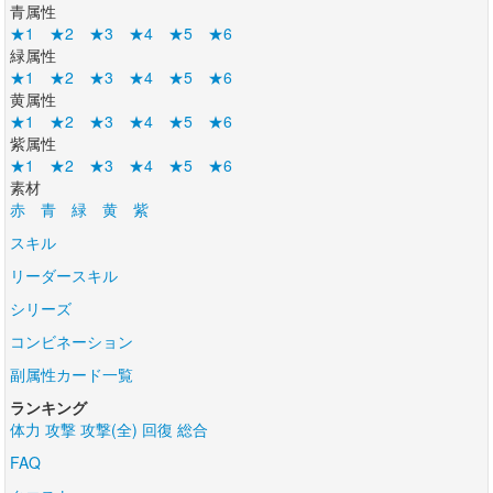
青属性
★1
★2
★3
★4
★5
★6
緑属性
★1
★2
★3
★4
★5
★6
黄属性
★1
★2
★3
★4
★5
★6
紫属性
★1
★2
★3
★4
★5
★6
素材
赤
青
緑
黄
紫
スキル
リーダースキル
シリーズ
コンビネーション
副属性カード一覧
ランキング
体力
攻撃
攻撃(全)
回復
総合
FAQ