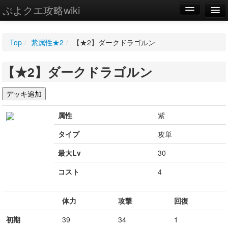
ぷよクエ攻略wiki
編集
Top
/
紫属性★2
/
【★2】ダークドラゴルン
新規
【★2】ダークドラゴルン
WIKI
設定
属性
紫
タイプ
攻単
最大Lv
30
コスト
4
体力
攻撃
回復
初期
39
34
1