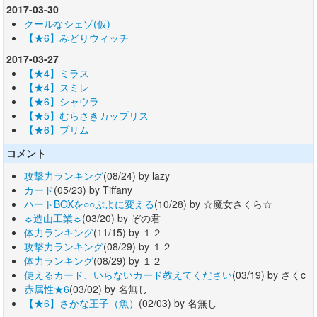
2017-03-30
クールなシェゾ(仮)
【★6】みどりウィッチ
2017-03-27
【★4】ミラス
【★4】スミレ
【★6】シャウラ
【★5】むらさきカップリス
【★6】プリム
コメント
攻撃力ランキング
(08/24) by lazy
カード
(05/23) by Tiffany
ハートBOXを○○ぷよに変える
(10/28) by ☆魔女さくら☆
☼造山工業☼
(03/20) by ぞの君
体力ランキング
(11/15) by １２
攻撃力ランキング
(08/29) by １２
体力ランキング
(08/29) by １２
使えるカード、いらないカード教えてください
(03/19) by さくc
赤属性★6
(03/02) by 名無し
【★6】さかな王子（魚）
(02/03) by 名無し