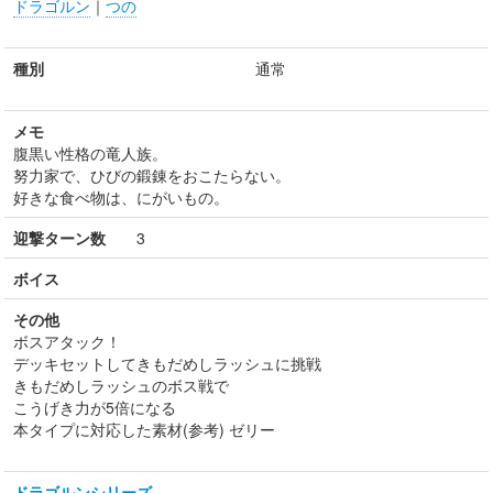
ドラゴルン
｜
つの
種別
通常
メモ
腹黒い性格の竜人族。
努力家で、ひびの鍛錬をおこたらない。
好きな食べ物は、にがいもの。
迎撃ターン数
3
ボイス
その他
ボスアタック！
デッキセットしてきもだめしラッシュに挑戦
きもだめしラッシュのボス戦で
こうげき力が5倍になる
本タイプに対応した素材(参考) ゼリー
ドラゴルンシリーズ