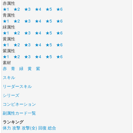
赤属性
★1
★2
★3
★4
★5
★6
青属性
★1
★2
★3
★4
★5
★6
緑属性
★1
★2
★3
★4
★5
★6
黄属性
★1
★2
★3
★4
★5
★6
紫属性
★1
★2
★3
★4
★5
★6
素材
赤
青
緑
黄
紫
スキル
リーダースキル
シリーズ
コンビネーション
副属性カード一覧
ランキング
体力
攻撃
攻撃(全)
回復
総合