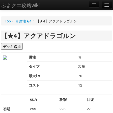
ぷよクエ攻略wiki
編集
Top
/
青属性★4
/
【★4】アクアドラゴルン
新規
【★4】アクアドラゴルン
WIKI
設定
属性
青
タイプ
攻単
最大Lv
70
コスト
12
体力
攻撃
回復
初期
255
228
27