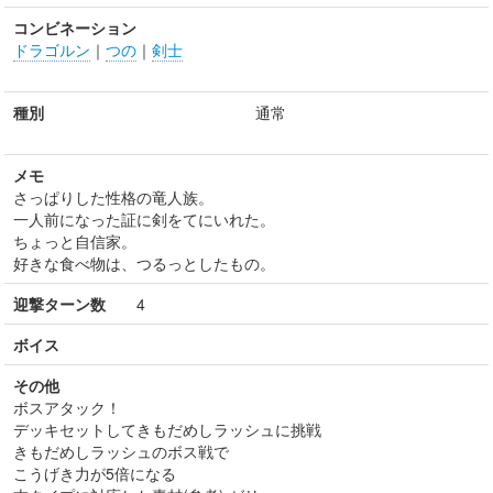
コンビネーション
ドラゴルン
｜
つの
｜
剣士
種別
通常
メモ
さっぱりした性格の竜人族。
一人前になった証に剣をてにいれた。
ちょっと自信家。
好きな食べ物は、つるっとしたもの。
迎撃ターン数
4
ボイス
その他
ボスアタック！
デッキセットしてきもだめしラッシュに挑戦
きもだめしラッシュのボス戦で
こうげき力が5倍になる