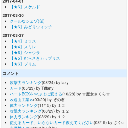
2017-04-01
【★6】スケルド
2017-03-30
クールなシェゾ(仮)
【★6】みどりウィッチ
2017-03-27
【★4】ミラス
【★4】スミレ
【★6】シャウラ
【★5】むらさきカップリス
【★6】プリム
コメント
攻撃力ランキング
(08/24) by lazy
カード
(05/23) by Tiffany
ハートBOXを○○ぷよに変える
(10/28) by ☆魔女さくら☆
☼造山工業☼
(03/20) by ぞの君
体力ランキング
(11/15) by １２
攻撃力ランキング
(08/29) by １２
体力ランキング
(08/29) by １２
使えるカード、いらないカード教えてください
(03/19) by さくc
赤属性★6
(03/02) by 名無し