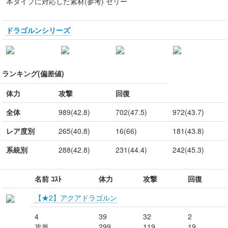
本タイプに対応した素材(参考) ゼリー
ドラゴルンシリーズ
ランキング(偏差値)
体力
攻撃
回復
全体
989(42.8)
702(47.5)
972(43.7)
レア度別
265(40.8)
16(66)
181(43.8)
系統別
288(42.8)
231(44.4)
242(45.3)
名前 ｺｽﾄ
体力
攻撃
回復
【★2】アクアドラゴルン
4
39
32
2
攻単
299
119
19