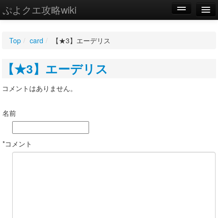
ぷよクエ攻略wiki
編集
Top
/
card
/
【★3】エーデリス
新規
【★3】エーデリス
WIKI
設定
コメントはありません。
名前
*コメント