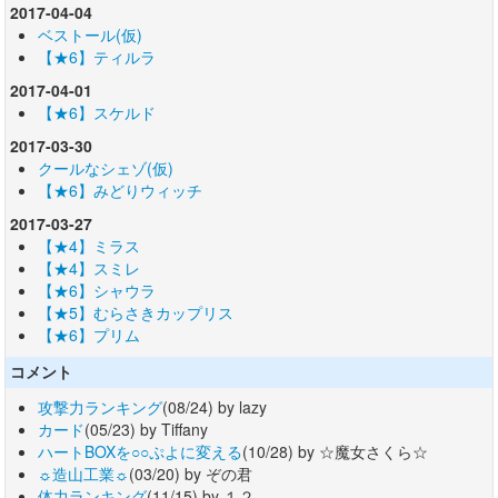
2017-04-04
ベストール(仮)
【★6】ティルラ
2017-04-01
【★6】スケルド
2017-03-30
クールなシェゾ(仮)
【★6】みどりウィッチ
2017-03-27
【★4】ミラス
【★4】スミレ
【★6】シャウラ
【★5】むらさきカップリス
【★6】プリム
コメント
攻撃力ランキング
(08/24) by lazy
カード
(05/23) by Tiffany
ハートBOXを○○ぷよに変える
(10/28) by ☆魔女さくら☆
☼造山工業☼
(03/20) by ぞの君
体力ランキング
(11/15) by １２