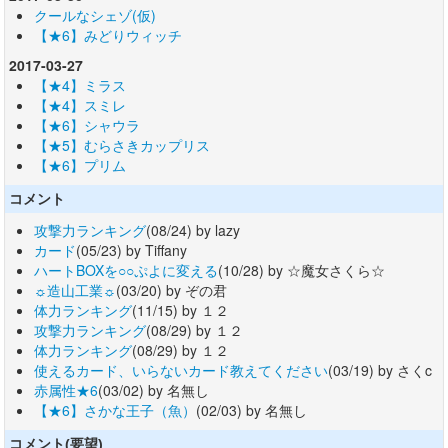
クールなシェゾ(仮)
【★6】みどりウィッチ
2017-03-27
【★4】ミラス
【★4】スミレ
【★6】シャウラ
【★5】むらさきカップリス
【★6】プリム
コメント
攻撃力ランキング
(08/24) by lazy
カード
(05/23) by Tiffany
ハートBOXを○○ぷよに変える
(10/28) by ☆魔女さくら☆
☼造山工業☼
(03/20) by ぞの君
体力ランキング
(11/15) by １２
攻撃力ランキング
(08/29) by １２
体力ランキング
(08/29) by １２
使えるカード、いらないカード教えてください
(03/19) by さくc
赤属性★6
(03/02) by 名無し
【★6】さかな王子（魚）
(02/03) by 名無し
コメント(要望)