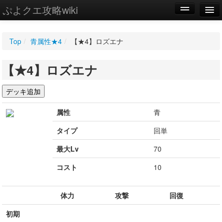
ぷよクエ攻略wiki
編集
Top
/
青属性★4
/
【★4】ロズエナ
新規
【★4】ロズエナ
WIKI
設定
属性
青
タイプ
回単
最大Lv
70
コスト
10
体力
攻撃
回復
初期