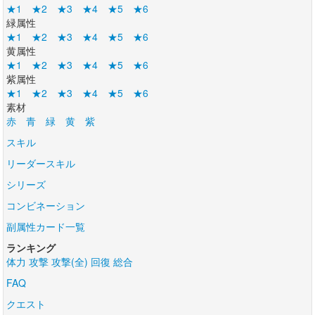
★1
★2
★3
★4
★5
★6
緑属性
★1
★2
★3
★4
★5
★6
黄属性
★1
★2
★3
★4
★5
★6
紫属性
★1
★2
★3
★4
★5
★6
素材
赤
青
緑
黄
紫
スキル
リーダースキル
シリーズ
コンビネーション
副属性カード一覧
ランキング
体力
攻撃
攻撃(全)
回復
総合
FAQ
クエスト