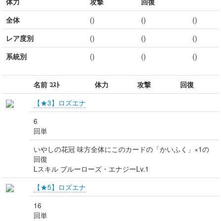
体力
攻撃
回復
全体
()
()
()
レア度別
()
()
()
系統別
()
()
()
名前 ｺｽﾄ
体力
攻撃
回復
【★3】ロズエナ
6
回単
いやしの花冠 味方全体にこのカードの「かいふく」×1の
回復
Lスキル ブルーローズ・エナジーLv.1
【★5】ロズエナ
16
回単