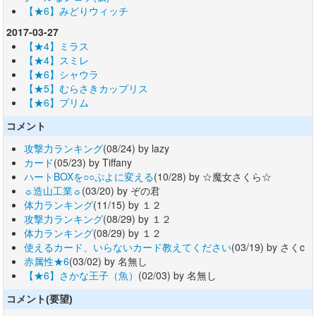
【★6】みどりウィッチ
2017-03-27
【★4】ミラス
【★4】スミレ
【★6】シャウラ
【★5】むらさきカップリス
【★6】プリム
コメント
攻撃力ランキング
(08/24) by lazy
カード
(05/23) by Tiffany
ハートBOXを○○ぷよに変える
(10/28) by ☆魔女さくら☆
☼造山工業☼
(03/20) by ぞの君
体力ランキング
(11/15) by １２
攻撃力ランキング
(08/29) by １２
体力ランキング
(08/29) by １２
使えるカード、いらないカード教えてください
(03/19) by さくc
赤属性★6
(03/02) by 名無し
【★6】さかな王子（魚）
(02/03) by 名無し
コメント(要望)