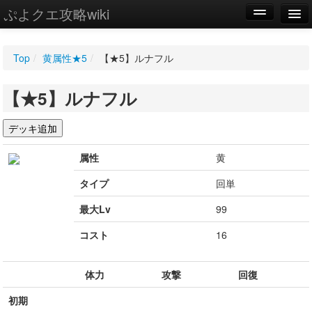
ぷよクエ攻略wiki
編集
Top
/
黄属性★5
/
【★5】ルナフル
新規
【★5】ルナフル
WIKI
設定
属性
黄
タイプ
回単
最大Lv
99
コスト
16
体力
攻撃
回復
初期