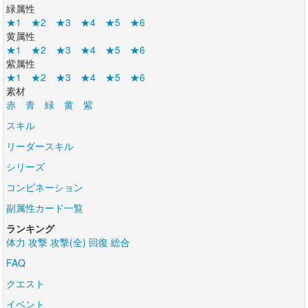
緑属性
★1
★2
★3
★4
★5
★6
黄属性
★1
★2
★3
★4
★5
★6
紫属性
★1
★2
★3
★4
★5
★6
素材
赤
青
緑
黄
紫
スキル
リーダースキル
シリーズ
コンビネーション
副属性カード一覧
ランキング
体力
攻撃
攻撃(全)
回復
総合
FAQ
クエスト
イベント