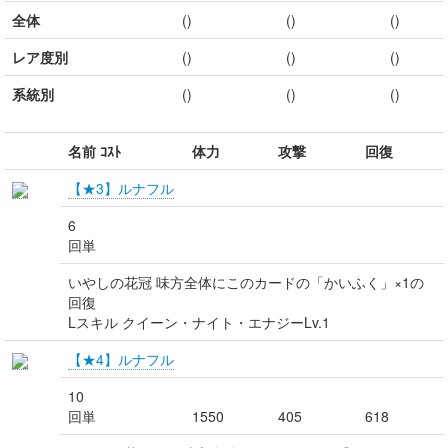
全体
()
()
()
レア度別
()
()
()
系統別
()
()
()
名前 ｺｽﾄ
体力
攻撃
回復
【★3】ルナフル
6
回単
いやしの花冠 味方全体にこのカードの「かいふく」×1の
回復
Lスキル クイーン・ナイト・エナジーLv.1
【★4】ルナフル
10
回単
1550
405
618