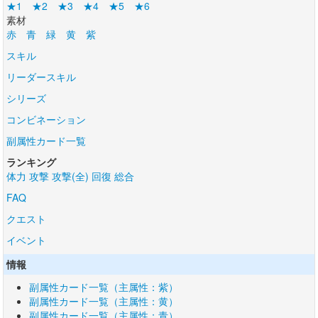
★1
★2
★3
★4
★5
★6
素材
赤
青
緑
黄
紫
スキル
リーダースキル
シリーズ
コンビネーション
副属性カード一覧
ランキング
体力
攻撃
攻撃(全)
回復
総合
FAQ
クエスト
イベント
情報
副属性カード一覧（主属性：紫）
副属性カード一覧（主属性：黄）
副属性カード一覧（主属性：青）