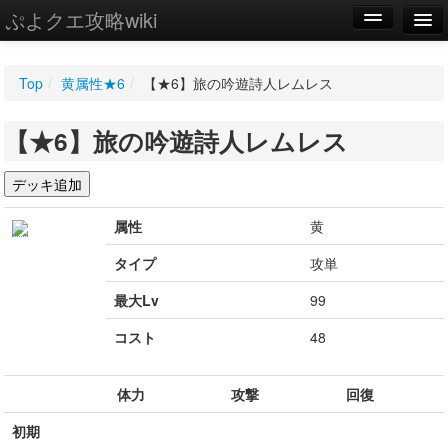
ぷよクエ攻略wiki
編集
Top
/
黄属性★6
/
【★6】旅の吟遊詩人レムレス
新規
【★6】旅の吟遊詩人レムレス
WIKI
設定
属性
黄
タイプ
攻単
最大Lv
99
コスト
48
体力
攻撃
回復
初期