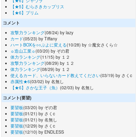
【★6】シャウラ
【★5】むらさきカップリス
【★6】プリム
コメント
攻撃力ランキング
(08/24) by lazy
カード
(05/23) by Tiffany
ハートBOXを○○ぷよに変える
(10/28) by ☆魔女さくら☆
☼造山工業☼
(03/20) by ぞの君
体力ランキング
(11/15) by １２
攻撃力ランキング
(08/29) by １２
体力ランキング
(08/29) by １２
使えるカード、いらないカード教えてください
(03/19) by さくc
赤属性★6
(03/02) by 名無し
【★6】さかな王子（魚）
(02/03) by 名無し
コメント(要望)
要望板
(03/20) by ぞの君
要望板
(01/21) by さくc
要望板
(01/21) by 名無し
要望板
(12/29) by さくc
要望板
(12/10) by ENDLESS