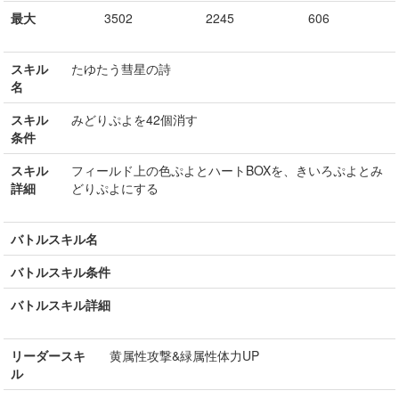
最大
3502
2245
606
スキル
たゆたう彗星の詩
名
スキル
みどりぷよを42個消す
条件
スキル
フィールド上の色ぷよとハートBOXを、きいろぷよとみ
詳細
どりぷよにする
バトルスキル名
バトルスキル条件
バトルスキル詳細
リーダースキ
黄属性攻撃&緑属性体力UP
ル