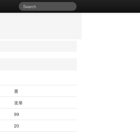
黄
攻単
99
20