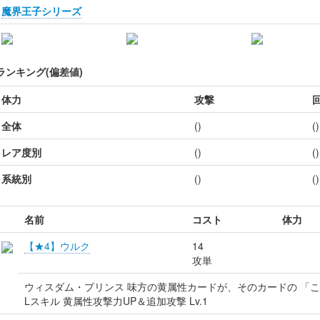
魔界王子シリーズ
ランキング(偏差値)
体力
攻撃
全体
()
()
レア度別
()
()
系統別
()
()
名前
コスト
体力
【★4】ウルク
14
攻単
ウィスダム・プリンス 味方の黄属性カードが、そのカードの 「こ
Lスキル 黄属性攻撃力UP＆追加攻撃 Lv.1