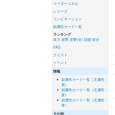
リーダースキル
シリーズ
コンビネーション
副属性カード一覧
ランキング
体力
攻撃
攻撃(全)
回復
総合
FAQ
クエスト
イベント
情報
副属性カード一覧（主属性：
紫）
副属性カード一覧（主属性：
黄）
副属性カード一覧（主属性：
青）
その他