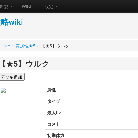
新規
WIKI
設定
wiki
Top
/
黄属性★5
/
【★5】ウルク
【★5】ウルク
属性
タイプ
最大Lv
コスト
初期体力