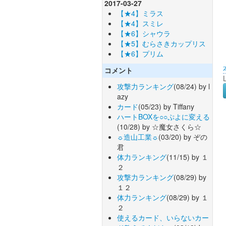
2017-03-27
【★4】ミラス
【★4】スミレ
【★6】シャウラ
【★5】むらさきカップリス
【★6】プリム
コメント
攻撃力ランキング
(08/24) by l
azy
カード
(05/23) by Tiffany
ハートBOXを○○ぷよに変える
(10/28) by ☆魔女さくら☆
☼造山工業☼
(03/20) by ぞの
君
体力ランキング
(11/15) by １
２
攻撃力ランキング
(08/29) by
１２
体力ランキング
(08/29) by １
２
使えるカード、いらないカー