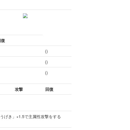
回復
()
()
()
攻撃
回復
うげき」×1.5で主属性攻撃をする