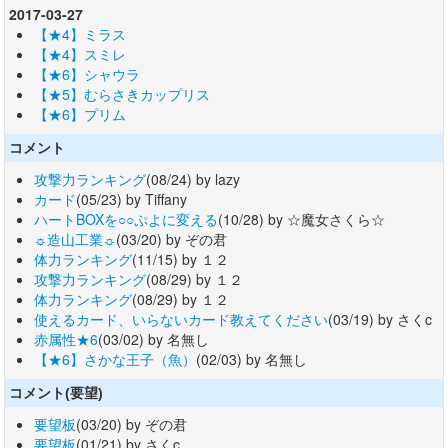
2017-03-27
【★4】ミラス
【★4】スミレ
【★6】シャウラ
【★5】むらさきカップリス
【★6】プリム
コメント
攻撃力ランキング
(08/24) by lazy
カード
(05/23) by Tiffany
ハートBOXを○○ぷよに変える
(10/28) by ☆魔女さくら☆
☼造山工業☼
(03/20) by ぞの君
体力ランキング
(11/15) by １２
攻撃力ランキング
(08/29) by １２
体力ランキング
(08/29) by １２
使えるカード、いらないカード教えてください
(03/19) by さくc
赤属性★6
(03/02) by 名無し
【★6】さかな王子（魚）
(02/03) by 名無し
コメント(要望)
要望板
(03/20) by ぞの君
要望板
(01/21) by さくc