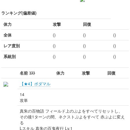
ランキング(偏差値)
体力
攻撃
回復
全体
()
()
()
レア度別
()
()
()
系統別
()
()
()
名前 ｺｽﾄ
体力
攻撃
回復
【★4】ボダマル
14
攻単
真朱の百物語 フィールド上のぷよをすべてリセットし、
その後1ターンの間、ネクストぷよをすべて 赤ぷよに変え
る
Lスキル 真朱の百鬼夜行 Lv.1