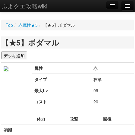
ぷよクエ攻略wiki
編集
Top
/
赤属性★5
/
【★5】ボダマル
新規
【★5】ボダマル
WIKI
設定
属性
赤
タイプ
攻単
最大Lv
99
コスト
20
体力
攻撃
回復
初期