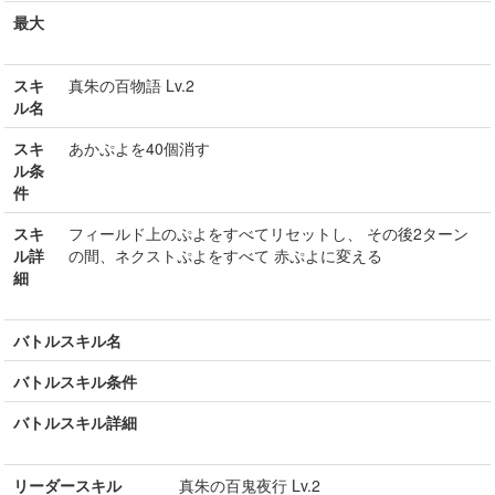
最大
スキ
真朱の百物語 Lv.2
ル名
スキ
あかぷよを40個消す
ル条
件
スキ
フィールド上のぷよをすべてリセットし、 その後2ターン
ル詳
の間、ネクストぷよをすべて 赤ぷよに変える
細
バトルスキル名
バトルスキル条件
バトルスキル詳細
リーダースキル
真朱の百鬼夜行 Lv.2