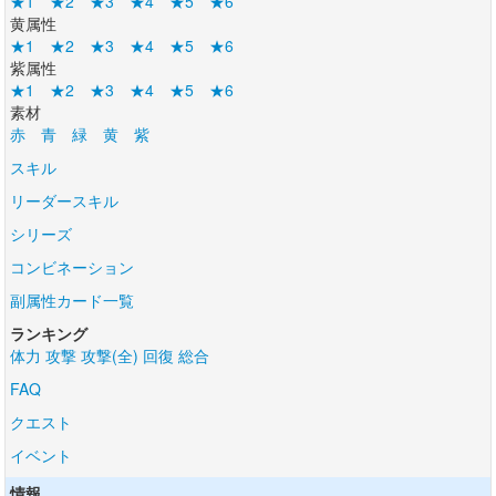
★1
★2
★3
★4
★5
★6
黄属性
★1
★2
★3
★4
★5
★6
紫属性
★1
★2
★3
★4
★5
★6
素材
赤
青
緑
黄
紫
スキル
リーダースキル
シリーズ
コンビネーション
副属性カード一覧
ランキング
体力
攻撃
攻撃(全)
回復
総合
FAQ
クエスト
イベント
情報