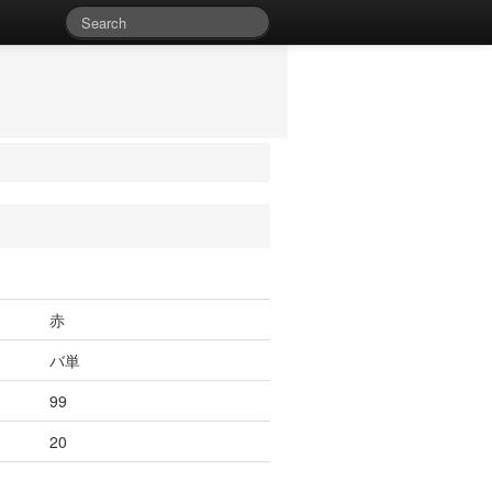
赤
バ単
99
20