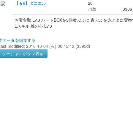
【★6】ダニエル
28
バ単
3306
お宝奪取 Lv.3 ハートBOXを3個黄ぷよに 青ぷよを赤ぷよに変
Lスキル 義の心 Lv.3
本データを編集する
Last-modified: 2016-10-04 (火) 00:45:42 (3595d)
ソーシャルボタン表示