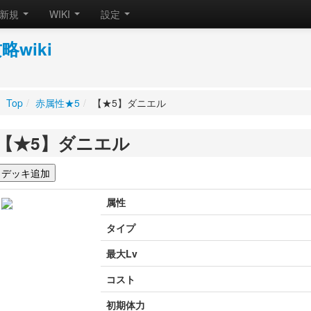
新規
WIKI
設定
wiki
Top
/
赤属性★5
/
【★5】ダニエル
【★5】ダニエル
属性
タイプ
最大Lv
コスト
初期体力