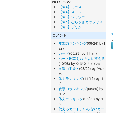
2017-03-27
【★4】ミラス
【★4】スミレ
【★6】シャウラ
【★5】むらさきカップリス
【★6】プリム
コメント
攻撃力ランキング
(08/24) by l
azy
カード
(05/23) by Tiffany
ハートBOXを○○ぷよに変える
(10/28) by ☆魔女さくら☆
☼造山工業☼
(03/20) by ぞの
君
体力ランキング
(11/15) by １
２
攻撃力ランキング
(08/29) by
１２
体力ランキング
(08/29) by １
２
使えるカード、いらないカー