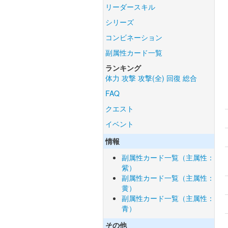
リーダースキル
シリーズ
コンビネーション
副属性カード一覧
ランキング
体力
攻撃
攻撃(全)
回復
総合
FAQ
クエスト
イベント
情報
副属性カード一覧（主属性：
紫）
副属性カード一覧（主属性：
黄）
副属性カード一覧（主属性：
青）
その他