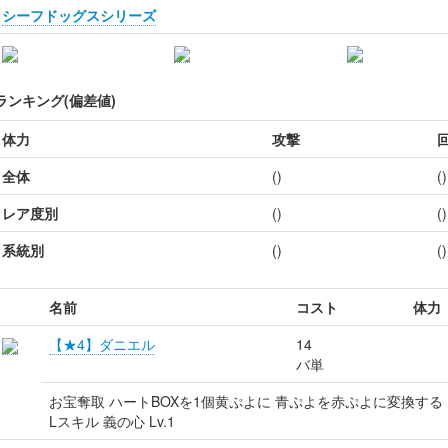
シーフドッグスシリーズ
ランキング(偏差値)
体力
攻撃
全体
()
()
レア度別
()
()
系統別
()
()
名前
コスト
体力
【★4】ダニエル
14
バ単
お宝奪取 ハートBOXを1個黄ぷよに 青ぷよを赤ぷよに変換する
Lスキル 義の心 Lv.1