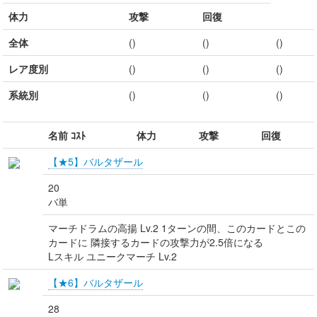
体力
攻撃
回復
全体
()
()
()
レア度別
()
()
()
系統別
()
()
()
名前 ｺｽﾄ
体力
攻撃
回復
【★5】バルタザール
20
バ単
マーチドラムの高揚 Lv.2 1ターンの間、このカードとこの
カードに 隣接するカードの攻撃力が2.5倍になる
Lスキル ユニークマーチ Lv.2
【★6】バルタザール
28