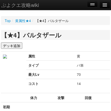
ぷよクエ攻略wiki
編集
Top
/
黄属性★4
/
【★4】バルタザール
新規
【★4】バルタザール
WIKI
設定
属性
黄
タイプ
バ単
最大Lv
70
コスト
14
体力
攻撃
回復
初期