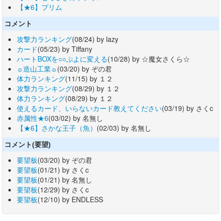
【★6】プリム
コメント
攻撃力ランキング
(08/24) by lazy
カード
(05/23) by Tiffany
ハートBOXを○○ぷよに変える
(10/28) by ☆魔女さくら☆
☼造山工業☼
(03/20) by ぞの君
体力ランキング
(11/15) by １２
攻撃力ランキング
(08/29) by １２
体力ランキング
(08/29) by １２
使えるカード、いらないカード教えてください
(03/19) by さくc
赤属性★6
(03/02) by 名無し
【★6】さかな王子（魚）
(02/03) by 名無し
コメント(要望)
要望板
(03/20) by ぞの君
要望板
(01/21) by さくc
要望板
(01/21) by 名無し
要望板
(12/29) by さくc
要望板
(12/10) by ENDLESS