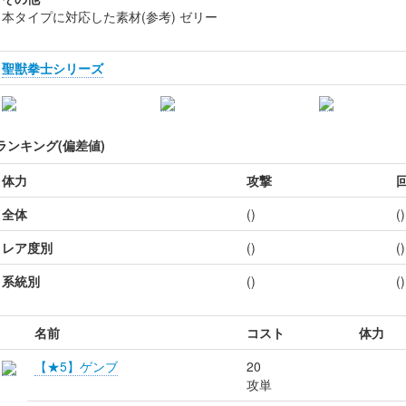
本タイプに対応した素材(参考) ゼリー
聖獣拳士シリーズ
ランキング(偏差値)
体力
攻撃
全体
()
()
レア度別
()
()
系統別
()
()
名前
コスト
体力
【★5】ゲンブ
20
攻単