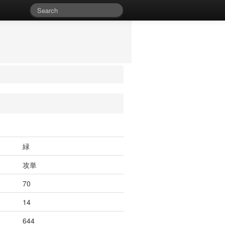
緑
攻単
70
14
644