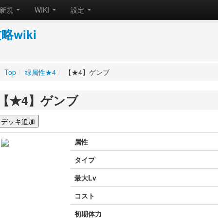
新規
WIKI
設定
wiki
Top
/
緑属性★4
/
【★4】ゲンブ
【★4】ゲンブ
属性
タイプ
最大Lv
コスト
初期体力