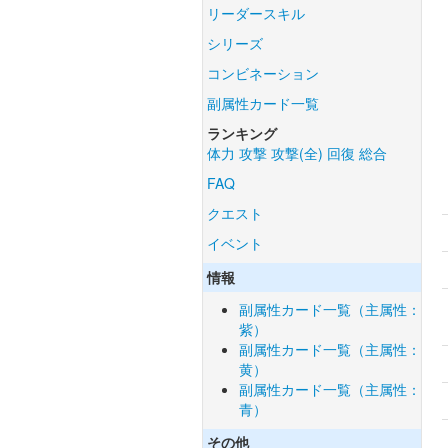
リーダースキル
シリーズ
コンビネーション
副属性カード一覧
ランキング
体力
攻撃
攻撃(全)
回復
総合
FAQ
クエスト
イベント
情報
副属性カード一覧（主属性：
紫）
副属性カード一覧（主属性：
黄）
副属性カード一覧（主属性：
青）
その他