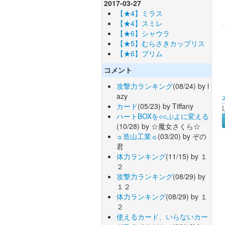
2017-03-27
【★4】ミラス
【★4】スミレ
【★6】シャウラ
【★5】むらさきカップリス
【★6】プリム
コメント
攻撃力ランキング
(08/24) by l
azy
カード
(05/23) by Tiffany
ハートBOXを○○ぷよに変える
(10/28) by ☆魔女さくら☆
☼造山工業☼
(03/20) by ぞの
君
体力ランキング
(11/15) by １
２
攻撃力ランキング
(08/29) by
１２
体力ランキング
(08/29) by １
２
使えるカード、いらないカー