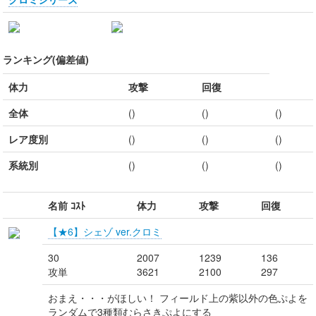
ランキング(偏差値)
体力
攻撃
回復
全体
()
()
()
レア度別
()
()
()
系統別
()
()
()
名前 ｺｽﾄ
体力
攻撃
回復
【★6】シェゾ ver.クロミ
30
2007
1239
136
攻単
3621
2100
297
おまえ・・・がほしい！ フィールド上の紫以外の色ぷよを
ランダムで3種類むらさきぷよにする