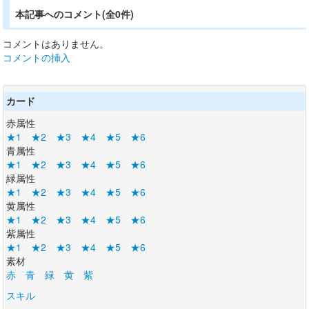
本記事へのコメント(全0件)
コメントはありません。
コメントの挿入
カード
赤属性
★1
★2
★3
★4
★5
★6
青属性
★1
★2
★3
★4
★5
★6
緑属性
★1
★2
★3
★4
★5
★6
黄属性
★1
★2
★3
★4
★5
★6
紫属性
★1
★2
★3
★4
★5
★6
素材
赤
青
緑
黄
紫
スキル