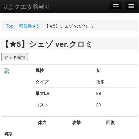
ぷよクエ攻略wiki
編集
Top
/
紫属性★5
/
【★5】シェゾ ver.クロミ
新規
【★5】シェゾ ver.クロミ
WIKI
設定
属性
紫
タイプ
攻単
最大Lv
99
コスト
20
体力
攻撃
回復
初期