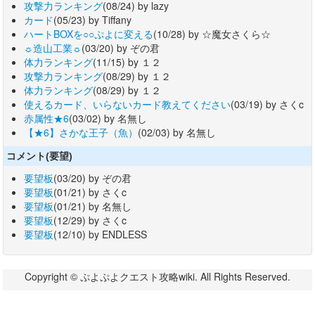
攻撃力ランキング
(08/24) by lazy
カード
(05/23) by Tiffany
ハートBOXを○○ぷよに変える
(10/28) by ☆魔女さくら☆
☼造山工業☼
(03/20) by ぞの君
体力ランキング
(11/15) by １２
攻撃力ランキング
(08/29) by １２
体力ランキング
(08/29) by １２
使えるカード、いらないカード教えてください
(03/19) by さくc
赤属性★6
(03/02) by 名無し
【★6】さかな王子（魚）
(02/03) by 名無し
コメント(要望)
要望板
(03/20) by ぞの君
要望板
(01/21) by さくc
要望板
(01/21) by 名無し
要望板
(12/29) by さくc
要望板
(12/10) by ENDLESS
Copyright © ぷよぷよクエスト攻略wiki. All Rights Reserved.