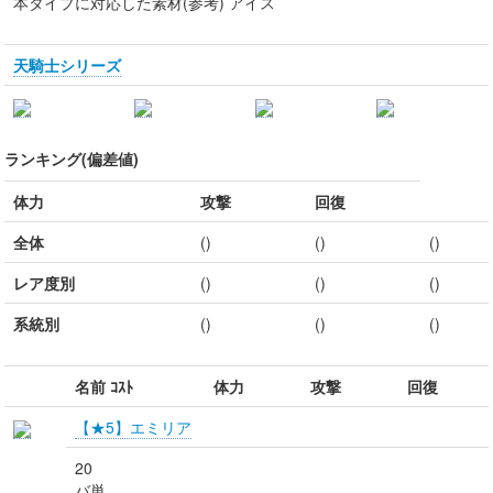
本タイプに対応した素材(参考) アイス
天騎士シリーズ
ランキング(偏差値)
体力
攻撃
回復
全体
()
()
()
レア度別
()
()
()
系統別
()
()
()
名前 ｺｽﾄ
体力
攻撃
回復
【★5】エミリア
20
バ単