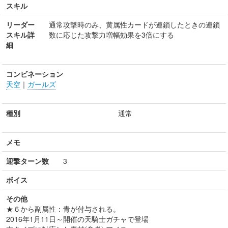
スキル
リーダー
通常攻撃時のみ、黄属性カードが連鎖したときの連鎖
スキル詳
数に応じた攻撃力増幅効果を3倍にする
細
コンビネーション
天空
｜
ガールズ
種別
通常
メモ
迎撃ターン数
3
ボイス
その他
★６から副属性：青が付与される。
2016年1月11日～開催の天騎士ガチャで登場