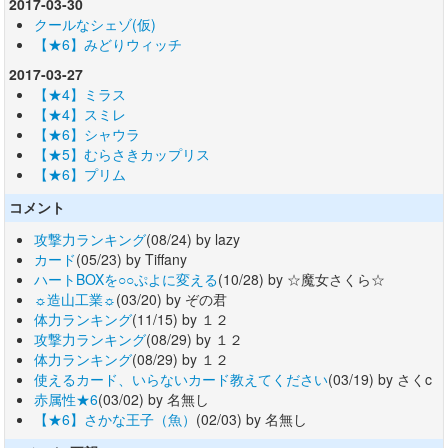
2017-03-30
クールなシェゾ(仮)
【★6】みどりウィッチ
2017-03-27
【★4】ミラス
【★4】スミレ
【★6】シャウラ
【★5】むらさきカップリス
【★6】プリム
コメント
攻撃力ランキング
(08/24) by lazy
カード
(05/23) by Tiffany
ハートBOXを○○ぷよに変える
(10/28) by ☆魔女さくら☆
☼造山工業☼
(03/20) by ぞの君
体力ランキング
(11/15) by １２
攻撃力ランキング
(08/29) by １２
体力ランキング
(08/29) by １２
使えるカード、いらないカード教えてください
(03/19) by さくc
赤属性★6
(03/02) by 名無し
【★6】さかな王子（魚）
(02/03) by 名無し