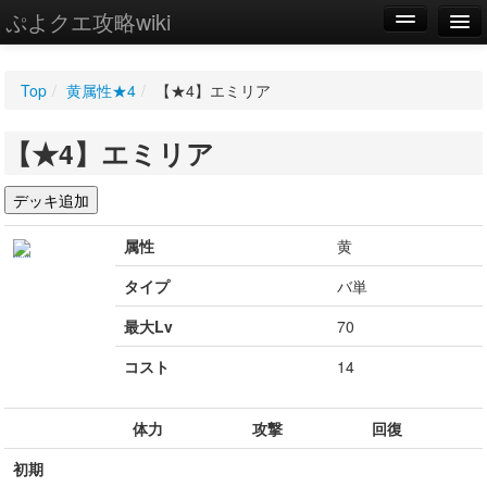
ぷよクエ攻略wiki
編集
Top
/
黄属性★4
/
【★4】エミリア
新規
【★4】エミリア
WIKI
設定
属性
黄
タイプ
バ単
最大Lv
70
コスト
14
体力
攻撃
回復
初期