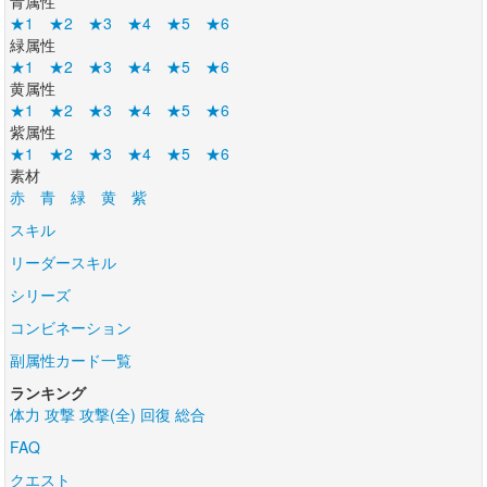
青属性
★1
★2
★3
★4
★5
★6
緑属性
★1
★2
★3
★4
★5
★6
黄属性
★1
★2
★3
★4
★5
★6
紫属性
★1
★2
★3
★4
★5
★6
素材
赤
青
緑
黄
紫
スキル
リーダースキル
シリーズ
コンビネーション
副属性カード一覧
ランキング
体力
攻撃
攻撃(全)
回復
総合
FAQ
クエスト