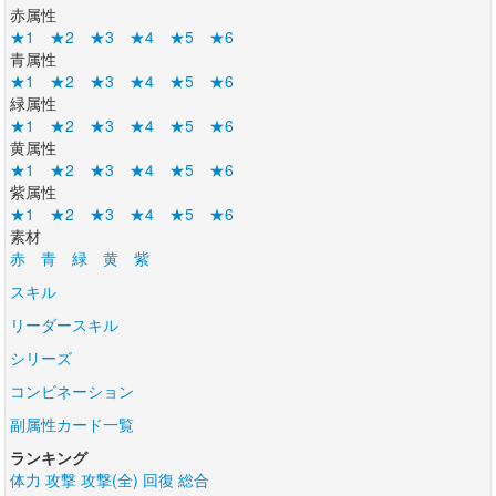
赤属性
★1
★2
★3
★4
★5
★6
青属性
★1
★2
★3
★4
★5
★6
緑属性
★1
★2
★3
★4
★5
★6
黄属性
★1
★2
★3
★4
★5
★6
紫属性
★1
★2
★3
★4
★5
★6
素材
赤
青
緑
黄
紫
スキル
リーダースキル
シリーズ
コンビネーション
副属性カード一覧
ランキング
体力
攻撃
攻撃(全)
回復
総合