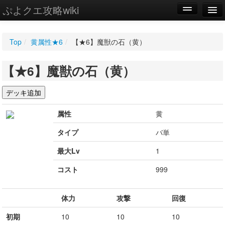
ぷよクエ攻略wiki
編集
Top
/
黄属性★6
/
【★6】魔獣の石（黄）
新規
【★6】魔獣の石（黄）
WIKI
設定
属性
黄
タイプ
バ単
最大Lv
1
コスト
999
体力
攻撃
回復
初期
10
10
10