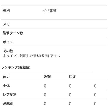
種別
イベ素材
メモ
迎撃ターン数
ボイス
その他
本タイプに対応した素材(参考) アイス
ランキング(偏差値)
体力
攻撃
回復
全体
()
()
()
レア度別
()
()
()
系統別
()
()
()