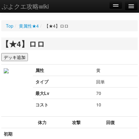
ぷよクエ攻略wiki
編集
Top
/
黄属性★4
/
【★4】ロロ
新規
【★4】ロロ
WIKI
設定
属性
黄
タイプ
回単
最大Lv
70
コスト
10
体力
攻撃
回復
初期