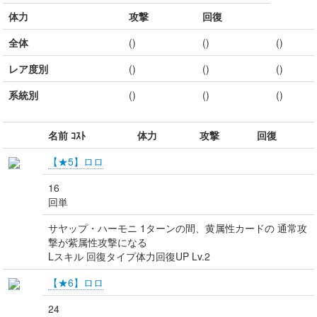
体力
攻撃
回復
全体
()
()
()
レア度別
()
()
()
系統別
()
()
()
名前 ｺｽﾄ
体力
攻撃
回復
【★5】ロロ
16
回単
サヤップ・ハーモニ 1ターンの間、黄属性カードの 通常攻
撃が紫属性攻撃になる
Lスキル 回復タイプ体力回復UP Lv.2
【★6】ロロ
24