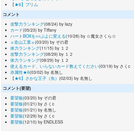
【★6】プリム
コメント
攻撃力ランキング
(08/24) by lazy
カード
(05/23) by Tiffany
ハートBOXを○○ぷよに変える
(10/28) by ☆魔女さくら☆
☼造山工業☼
(03/20) by ぞの君
体力ランキング
(11/15) by １２
攻撃力ランキング
(08/29) by １２
体力ランキング
(08/29) by １２
使えるカード、いらないカード教えてください
(03/19) by さくc
赤属性★6
(03/02) by 名無し
【★6】さかな王子（魚）
(02/03) by 名無し
コメント(要望)
要望板
(03/20) by ぞの君
要望板
(01/21) by さくc
要望板
(01/21) by 名無し
要望板
(12/29) by さくc
要望板
(12/10) by ENDLESS