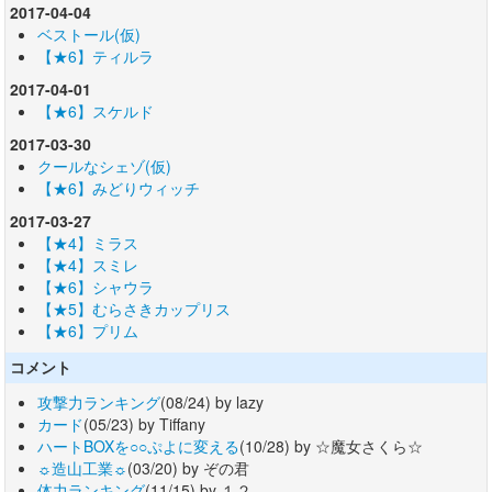
2017-04-04
ベストール(仮)
【★6】ティルラ
2017-04-01
【★6】スケルド
2017-03-30
クールなシェゾ(仮)
【★6】みどりウィッチ
2017-03-27
【★4】ミラス
【★4】スミレ
【★6】シャウラ
【★5】むらさきカップリス
【★6】プリム
コメント
攻撃力ランキング
(08/24) by lazy
カード
(05/23) by Tiffany
ハートBOXを○○ぷよに変える
(10/28) by ☆魔女さくら☆
☼造山工業☼
(03/20) by ぞの君
体力ランキング
(11/15) by １２