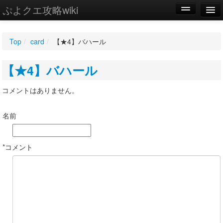
ぷよクエ攻略wiki
編集
Top
/
card
/
【★4】バハール
新規
【★4】バハール
WIKI
設定
コメントはありません。
名前
*コメント