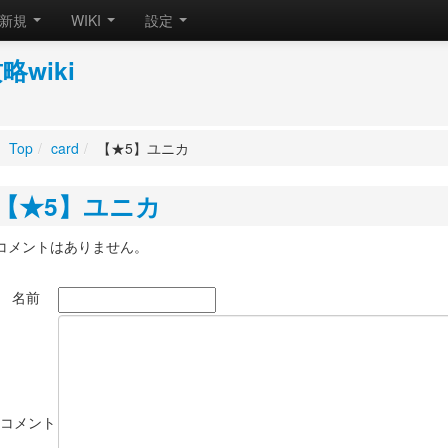
新規
WIKI
設定
wiki
Top
/
card
/
【★5】ユニカ
【★5】ユニカ
コメントはありません。
名前
*コメント