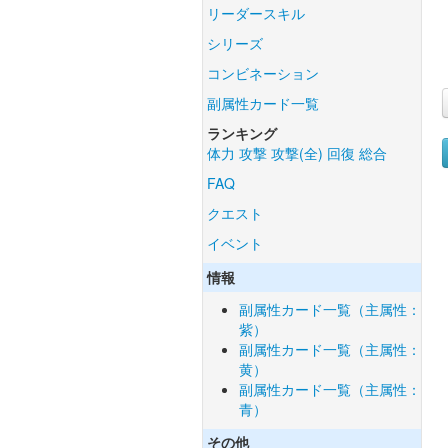
リーダースキル
シリーズ
コンビネーション
副属性カード一覧
ランキング
体力
攻撃
攻撃(全)
回復
総合
FAQ
クエスト
イベント
情報
副属性カード一覧（主属性：
紫）
副属性カード一覧（主属性：
黄）
副属性カード一覧（主属性：
青）
その他