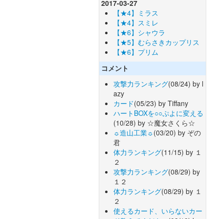
2017-03-27
【★4】ミラス
【★4】スミレ
【★6】シャウラ
【★5】むらさきカップリス
【★6】プリム
コメント
攻撃力ランキング
(08/24) by l
azy
カード
(05/23) by Tiffany
ハートBOXを○○ぷよに変える
(10/28) by ☆魔女さくら☆
☼造山工業☼
(03/20) by ぞの
君
体力ランキング
(11/15) by １
２
攻撃力ランキング
(08/29) by
１２
体力ランキング
(08/29) by １
２
使えるカード、いらないカー