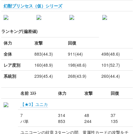
幻獣プリンセス（仮）シリーズ
ランキング(偏差値)
体力
攻撃
回復
全体
883(44.3)
911(44)
498(48.6)
レア度別
160(48.9)
198(48.6)
101(52.7)
系統別
239(45.4)
268(43.9)
260(44.4)
名前 ｺｽﾄ
体力
攻撃
回復
【★3】ユニカ
7
314
48
37
バ単
853
244
135
ユニコーンの紋章 3ターンの間、黄属性カードの攻撃をチ