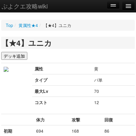
ぷよクエ攻略wiki
編集
Top
/
黄属性★4
/
【★4】ユニカ
新規
【★4】ユニカ
WIKI
設定
属性
黄
タイプ
バ単
最大Lv
70
コスト
12
体力
攻撃
回復
初期
694
168
86