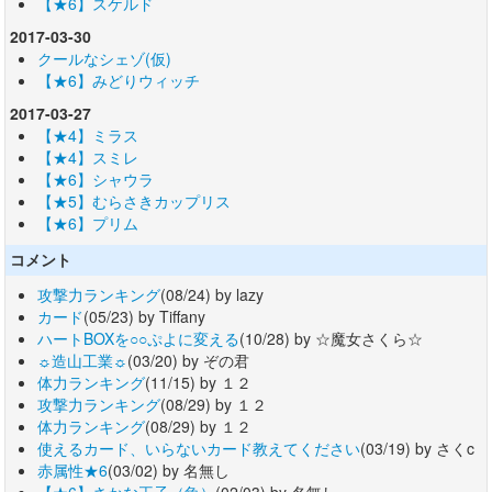
【★6】スケルド
2017-03-30
クールなシェゾ(仮)
【★6】みどりウィッチ
2017-03-27
【★4】ミラス
【★4】スミレ
【★6】シャウラ
【★5】むらさきカップリス
【★6】プリム
コメント
攻撃力ランキング
(08/24) by lazy
カード
(05/23) by Tiffany
ハートBOXを○○ぷよに変える
(10/28) by ☆魔女さくら☆
☼造山工業☼
(03/20) by ぞの君
体力ランキング
(11/15) by １２
攻撃力ランキング
(08/29) by １２
体力ランキング
(08/29) by １２
使えるカード、いらないカード教えてください
(03/19) by さくc
赤属性★6
(03/02) by 名無し
【★6】さかな王子（魚）
(02/03) by 名無し