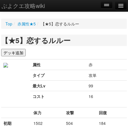
ぷよクエ攻略wiki
編集
Top
/
赤属性★5
/
【★5】恋するルルー
新規
【★5】恋するルルー
WIKI
設定
属性
赤
タイプ
攻単
最大Lv
99
コスト
16
体力
攻撃
回復
初期
1502
504
184