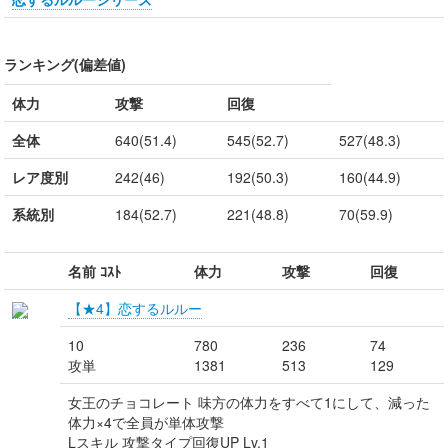
ランキング(偏差値)
体力
攻撃
回復
全体
640(51.4)
545(52.7)
527(48.3)
レア度別
242(46)
192(50.3)
160(44.9)
系統別
184(52.7)
221(48.8)
70(59.9)
名前 ｺｽﾄ
体力
攻撃
回復
【★4】恋するルルー
10
780
236
74
攻単
1381
513
129
女王のチョコレート 味方の体力をすべて1にして、減った
体力×4で全員が単体攻撃
Lスキル 攻撃タイプ回復UP Lv.1