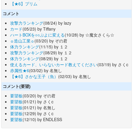
【★6】プリム
コメント
攻撃力ランキング
(08/24) by lazy
カード
(05/23) by Tiffany
ハートBOXを○○ぷよに変える
(10/28) by ☆魔女さくら☆
☼造山工業☼
(03/20) by ぞの君
体力ランキング
(11/15) by １２
攻撃力ランキング
(08/29) by １２
体力ランキング
(08/29) by １２
使えるカード、いらないカード教えてください
(03/19) by さくc
赤属性★6
(03/02) by 名無し
【★6】さかな王子（魚）
(02/03) by 名無し
コメント(要望)
要望板
(03/20) by ぞの君
要望板
(01/21) by さくc
要望板
(01/21) by 名無し
要望板
(12/29) by さくc
要望板
(12/10) by ENDLESS