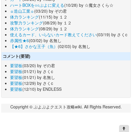
ハートBOXを○○ぷよに変える
(10/28) by ☆魔女さくら☆
☼造山工業☼
(03/20) by ぞの君
体力ランキング
(11/15) by １２
攻撃力ランキング
(08/29) by １２
体力ランキング
(08/29) by １２
使えるカード、いらないカード教えてください
(03/19) by さくc
赤属性★6
(03/02) by 名無し
【★6】さかな王子（魚）
(02/03) by 名無し
コメント(要望)
要望板
(03/20) by ぞの君
要望板
(01/21) by さくc
要望板
(01/21) by 名無し
要望板
(12/29) by さくc
要望板
(12/10) by ENDLESS
Copyright © ぷよぷよクエスト攻略wiki. All Rights Reserved.