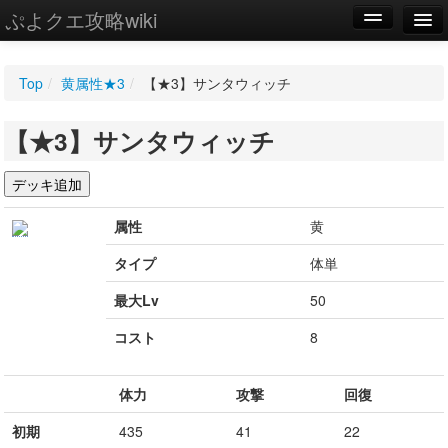
ぷよクエ攻略wiki
編集
Top
/
黄属性★3
/
【★3】サンタウィッチ
新規
【★3】サンタウィッチ
WIKI
設定
属性
黄
タイプ
体単
最大Lv
50
コスト
8
体力
攻撃
回復
初期
435
41
22